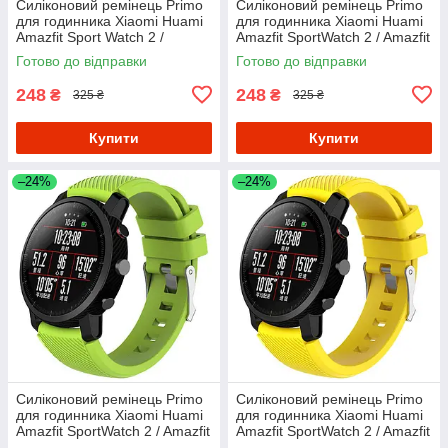
Силіконовий ремінець Primo
Силіконовий ремінець Primo
для годинника Xiaomi Huami
для годинника Xiaomi Huami
Amazfit Sport Watch 2 /
Amazfit SportWatch 2 / Amazfit
Amazfit Stratos - Red
Stratos - White
Готово до відправки
Готово до відправки
248
248
₴
₴
325 ₴
325 ₴
Купити
Купити
–24%
–24%
Силіконовий ремінець Primo
Силіконовий ремінець Primo
для годинника Xiaomi Huami
для годинника Xiaomi Huami
Amazfit SportWatch 2 / Amazfit
Amazfit SportWatch 2 / Amazfit
Stratos - Light Green
Stratos - Yellow