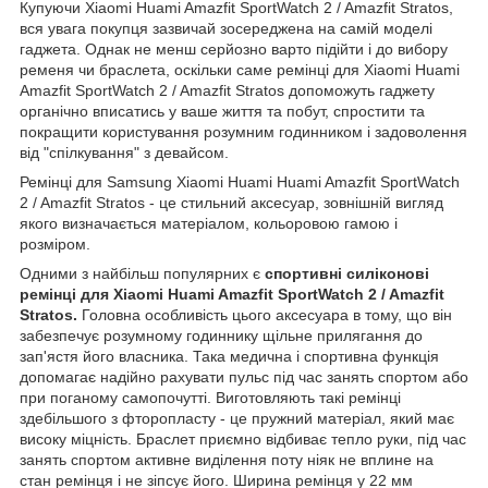
Купуючи Xiaomi Huami Amazfit SportWatch 2 / Amazfit Stratos,
вся увага покупця зазвичай зосереджена на самій моделі
гаджета. Однак не менш серйозно варто підійти і до вибору
ременя чи браслета, оскільки саме ремінці для Xiaomi Huami
Amazfit SportWatch 2 / Amazfit Stratos допоможуть гаджету
органічно вписатись у ваше життя та побут, спростити та
покращити користування розумним годинником і задоволення
від "спілкування" з девайсом.
Ремінці для Samsung Xiaomi Huami Huami Amazfit SportWatch
2 / Amazfit Stratos - це стильний аксесуар, зовнішній вигляд
якого визначається матеріалом, кольоровою гамою і
розміром.
Одними з найбільш популярних є
спортивні силіконові
ремінці для Xiaomi Huami Amazfit SportWatch 2 / Amazfit
Stratos.
Головна особливість цього аксесуара в тому, що він
забезпечує розумному годиннику щільне прилягання до
зап'ястя його власника. Така медична і спортивна функція
допомагає надійно рахувати пульс під час занять спортом або
при поганому самопочутті. Виготовляють такі ремінці
здебільшого з фторопласту - це пружний матеріал, який має
високу міцність. Браслет приємно відбиває тепло руки, під час
занять спортом активне виділення поту ніяк не вплине на
стан ремінця і не зіпсує його. Ширина ремінця у 22 мм