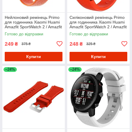
Нейлоновий ремінець Primo
Силіконовий ремінець Primo
для годинника Xiaomi Huami
для годинника Xiaomi Huami
Amazfit SportWatch 2 / Amazfit
Amazfit SportWatch 2 / Amazfit
Stratos - Orange
Stratos - Orange
Готово до відправки
Готово до відправки
249
248
₴
₴
375 ₴
325 ₴
Купити
Купити
–24%
–24%