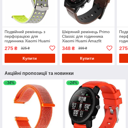
Подвійний ремінець з
Шкіряний ремінець Primo
Подв
перфорацією для
Classic для годинника
пер
годинника Xiaomi Huami
Xiaomi Huami Amazfit
годи
Amazfit SportWatch
SportWatch 2 / Amazfit
Amaz
275
348
275
₴
₴
325 ₴
399 ₴
2/Amazfit Stratos -
Stratos - Coffee
2/Am
Grey&Yellow
Blac
Купити
Купити
Акційні пропозиції та новинки
–34%
–24%