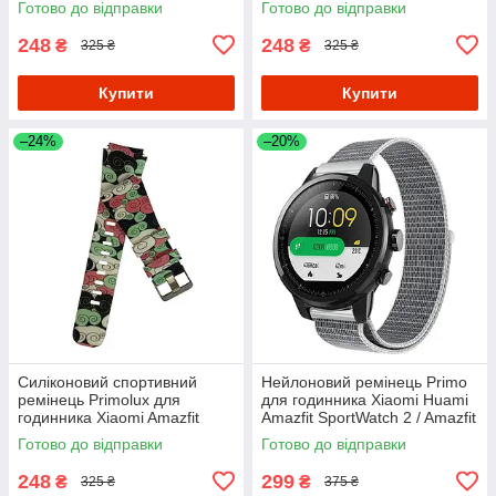
Готово до відправки
Готово до відправки
248
248
₴
₴
325 ₴
325 ₴
Купити
Купити
–24%
–20%
Силіконовий спортивний
Нейлоновий ремінець Primo
ремінець Primolux для
для годинника Xiaomi Huami
годинника Xiaomi Amazfit
Amazfit SportWatch 2 / Amazfit
SportWatch 2/Amazfit Stratos -
Stratos - White
Готово до відправки
Готово до відправки
Color Pattern
248
299
₴
₴
325 ₴
375 ₴