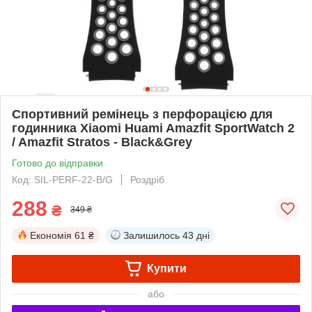
Спортивний ремінець з перфорацією для
годинника Xiaomi Huami Amazfit SportWatch 2
/ Amazfit Stratos - Black&Grey
Готово до відправки
Код: SIL-PERF-22-B/G
Роздріб
288
₴
349 ₴
Економія
61 ₴
Залишилось
43 дні
Купити
або