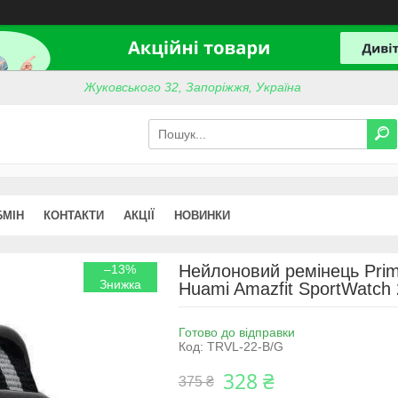
Жуковського 32, Запоріжжя, Україна
БМІН
КОНТАКТИ
АКЦІЇ
НОВИНКИ
Нейлоновий ремінець Primo
–13%
Huami Amazfit SportWatch 2
Готово до відправки
Код:
TRVL-22-B/G
328 ₴
375 ₴