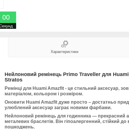
0
0
Секунд
Характеристики
Нейлоновий ремінець Primo Traveller для
Huami 
Stratos
Ремінці для Huami Amazfit
- це стильний аксесуар, зо
матеріалом, кольором і розміром.
Оновити Huami Amazfit дуже просто – достатньо прид
улюблений аксесуар заграє новими фарбами.
Нейлоновий ремінець для годинника — прекрасний ан
металевих браслетів. Він гіпоалергенний, стійкий до
пошкоджень.