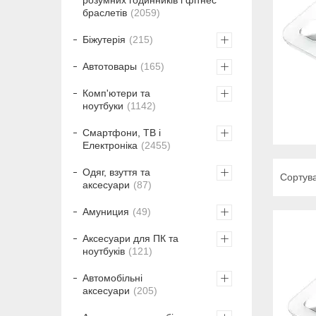
браслетів
2059
Біжутерія
215
Автотовары
165
Комп'ютери та
ноутбуки
1142
Смартфони, ТВ і
Електроніка
2455
Одяг, взуття та
аксесуари
87
Амуниция
49
Аксесуари для ПК та
ноутбуків
121
Автомобільні
аксесуари
205