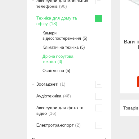
Аксесуари для мобільних
телефонів
90
Техніка для дому та
офісу
18
Камери
відеоспостереження
5
Ваги 
Кліматична техніка
5
Дрібна побутова
техніка
3
Освітлення
5
Зоогаджеті
1
Аудіотехніка
48
Аксесуари для фото та
відео
16
Електротранспорт
2