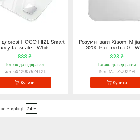
підлогові HOCO HI21 Smart
Розумні ваги Xiaomi Miji
body fat scale - White
S200 Bluetooth 5.0 - W
888 ₴
828 ₴
Готово до відправки
Готово до відправки
6942007624121
MJTZC02YM
Купити
Купити