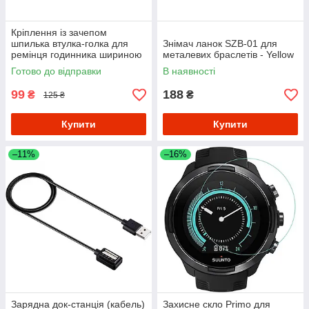
Кріплення із зачепом
шпилька втулка-голка для
Знімач ланок SZB-01 для
ремінця годинника шириною
металевих браслетів - Yellow
20 mm (пара 2 шт)
Готово до відправки
В наявності
99
188
₴
₴
125 ₴
Купити
Купити
–11%
–16%
Зарядна док-станція (кабель)
Захисне скло Primo для