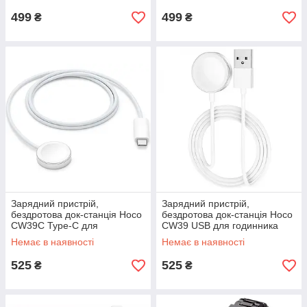
499
499
₴
₴
Зарядний пристрій,
Зарядний пристрій,
бездротова док-станція Hoco
бездротова док-станція Hoco
CW39C Type-C для
CW39 USB для годинника
годинника Apple Watch
Apple Watch 8/7/6/5/4/3/SE
Немає в наявності
Немає в наявності
8/7/6/5/4/3/SE
525
525
₴
₴