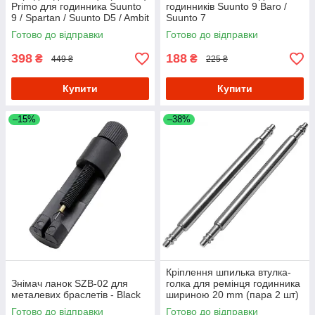
Primo для годинника Suunto
годинників Suunto 9 Baro /
9 / Spartan / Suunto D5 / Ambit
Suunto 7
4
Готово до відправки
Готово до відправки
398
188
₴
₴
449 ₴
225 ₴
Купити
Купити
–15%
–38%
Кріплення шпилька втулка-
Знімач ланок SZB-02 для
голка для ремінця годинника
металевих браслетів - Black
шириною 20 mm (пара 2 шт)
Готово до відправки
Готово до відправки