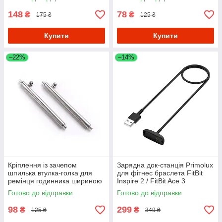
148
78
₴
₴
175 ₴
125 ₴
Купити
Купити
–22%
–14%
Кріплення із зачепом
Зарядна док-станція Primolux
шпилька втулка-голка для
для фітнес браслета FitBit
ремінця годинника шириною
Inspire 2 / FitBit Ace 3
22 mm (пара 2 шт)
Готово до відправки
Готово до відправки
98
299
₴
₴
125 ₴
349 ₴