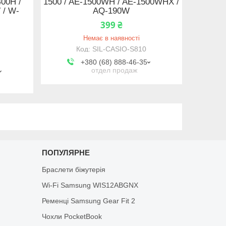
00H /
1500 / AE-1500WH / AE-1500WHX /
 / W-
AQ-190W
399 ₴
Немає в наявності
SIL-CASIO-S810
+380 (68) 888-46-35
отдел продаж
ПОПУЛЯРНЕ
Браслети біжутерія
Wi-Fi Samsung WIS12ABGNX
Ременці Samsung Gear Fit 2
Чохли PocketBook