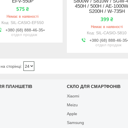
EFV-550P
S800W / S810W / SGW-4
450H / 500H / AE-1000W
575 ₴
S200H / W-735H
Немає в наявності
399 ₴
SIL-CASIO-EF550
Немає в наявності
+380 (68) 888-46-35
SIL-CASIO-S810
отдел продаж
+380 (68) 888-46-35
отдел продаж
ЛЯ ПЛАНШЕТІВ
СКЛО ДЛЯ СМАРТФОНІВ
Xiaomi
Meizu
Apple
Samsung