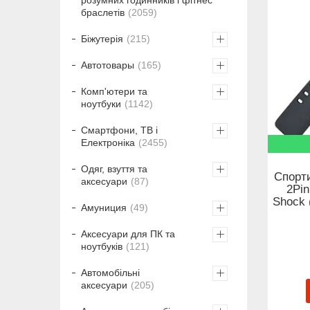
браслетів
2059
Біжутерія
215
Автотовары
165
Комп'ютери та
ноутбуки
1142
Смартфони, ТВ і
Електроніка
2455
Одяг, взуття та
Спорт
аксесуари
87
2Pin
Shock 
Амуниция
49
Аксесуари для ПК та
ноутбуків
121
Автомобільні
аксесуари
205