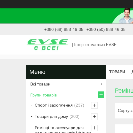
+380 (68) 888-46-35
+380 (50) 888-46-35
| Інтернет-магазин EVSE
ТОВАРИ
Всі товари
Ремінц
Групи товарів
Спорт і захоплення
237
Товари для дому
200
Ремінці та аксесуари для
розумних годинників і фітнес