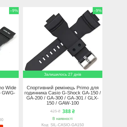
–9%
–9%
Залишилось 27 днів
mo Wide
Спортивний ремінець Primo для
io GWG-
годинника Casio G-Shock GA-150 /
GA-200 / GA-300 / GA-301 / GLX-
150 / GAW-100
388 ₴
425 ₴
В наявності
00
SIL-CASIO-GA150