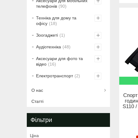
Аксесуари для мобільних
телефонів
90
Техніка для дому та
офісу
18
Зоогаджеті
1
Аудіотехніка
48
Аксесуари для фото та
відео
16
Електротранспорт
2
О нас
Спорт
годин
Статті
S110 /
Фільтри
Ціна