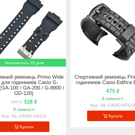
Залишилось 19 днів
ивний ремінець Primo Wide
Спортивний ремінець Pr
 для годинників Casio G-
годинників Casio Edifice
(GA-100 / GA-200 / G-8900 /
475 ₴
GD-120)
В наявності
328 ₴
399 ₴
SIL-CASIO-EF523
В наявності
SIL-CASIO-GA110
Купити
Купити