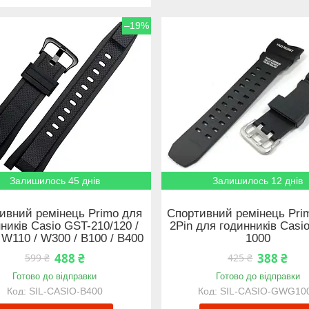
–19%
Залишилось 45 днів
Залишилось 12 днів
ивний ремінець Primo для
Спортивний ремінець Pri
ників Casio GST-210/120 /
2Pin для годинників Cas
 W110 / W300 / B100 / B400
1000
488 ₴
388 ₴
599 ₴
425 ₴
Готово до відправки
Готово до відправки
SIL-CASIO-B400
SIL-CASIO-GWG10