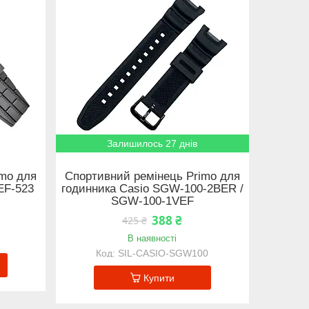
Залишилось 27 днів
imo для
Спортивний ремінець Primo для
 EF-523
годинника Casio SGW-100-2BER /
SGW-100-1VEF
388 ₴
425 ₴
В наявності
SIL-CASIO-SGW100
Купити