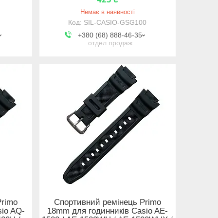
Немає в наявності
0
SIL-CASIO-GSG100
+380 (68) 888-46-35
отдел продаж
Primo
Спортивний ремінець Primo
io AQ-
18mm для годинників Casio AE-