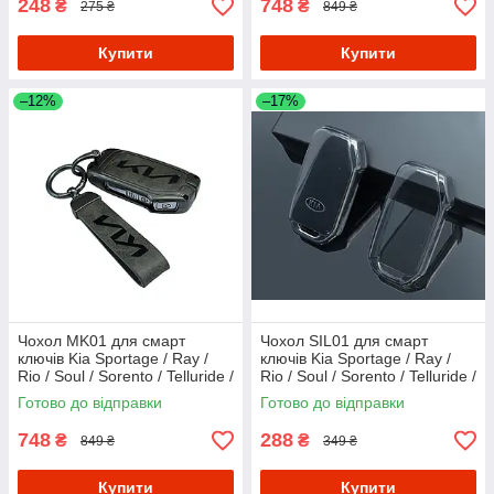
248
748
₴
₴
275 ₴
849 ₴
Купити
Купити
–12%
–17%
Чохол MK01 для смарт
Чохол SIL01 для смарт
ключів Kia Sportage / Ray /
ключів Kia Sportage / Ray /
Rio / Soul / Sorento / Telluride /
Rio / Soul / Sorento / Telluride /
Cerato - Grey
Cerato - Clear
Готово до відправки
Готово до відправки
748
288
₴
₴
849 ₴
349 ₴
Купити
Купити