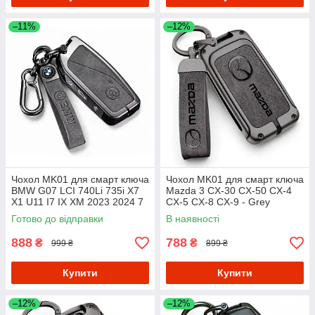
–11%
–12%
Чохол MK01 для смарт ключа
Чохол MK01 для смарт ключа
BMW G07 LCI 740Li 735i X7
Mazda 3 CX-30 CX-50 CX-4
X1 U11 I7 IX XM 2023 2024 7
CX-5 CX-8 CX-9 - Grey
Series - Grey
Готово до відправки
В наявності
888
788
₴
₴
999 ₴
899 ₴
Купити
Купити
–12%
–12%