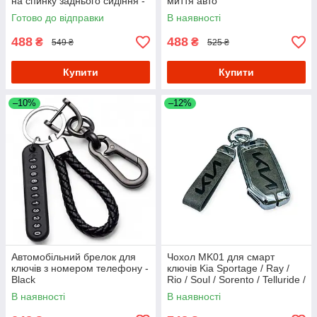
на спинку заднього сидіння -
миття авто
Grey
Готово до відправки
В наявності
488
488
₴
₴
549 ₴
525 ₴
Купити
Купити
–10%
–12%
Автомобільний брелок для
Чохол MK01 для смарт
ключів з номером телефону -
ключів Kia Sportage / Ray /
Black
Rio / Soul / Sorento / Telluride /
Cerato - Silver/Grey
В наявності
В наявності