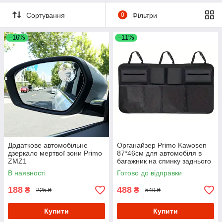
Сортування
0
Фільтри
–16%
–11%
Додаткове автомобільне
Органайзер Primo Kawosen
дзеркало мертвої зони Primo
87*46см для автомобіля в
ZMZ1
багажник на спинку заднього
сидіння
В наявності
Готово до відправки
188
488
₴
₴
225 ₴
549 ₴
Купити
Купити