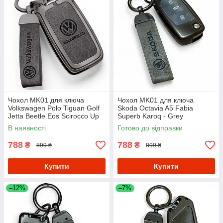
Чохол MK01 для ключа
Чохол MK01 для ключа
Volkswagen Polo Tiguan Golf
Skoda Octavia A5 Fabia
Jetta Beetle Eos Scirocco Up
Superb Karoq - Grey
Transporter Sharan - Grey
В наявності
Готово до відправки
788
788
₴
₴
899 ₴
899 ₴
Купити
Купити
–12%
–7%