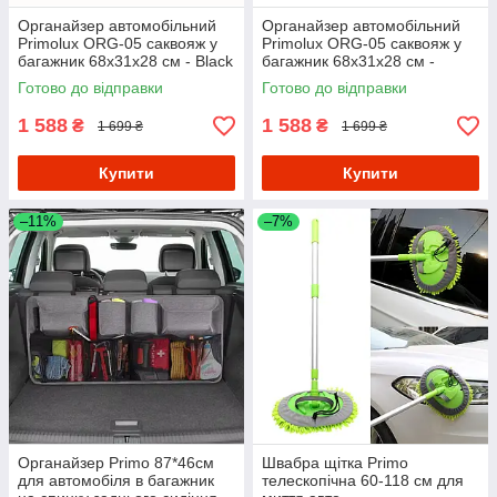
Органайзер автомобільний
Органайзер автомобільний
Primolux ORG-05 саквояж у
Primolux ORG-05 саквояж у
багажник 68x31x28 см - Black
багажник 68x31x28 см -
Black/Red
Готово до відправки
Готово до відправки
1 588
1 588
₴
₴
1 699 ₴
1 699 ₴
Купити
Купити
–11%
–7%
Органайзер Primo 87*46см
Швабра щітка Primo
для автомобіля в багажник
телескопічна 60-118 см для