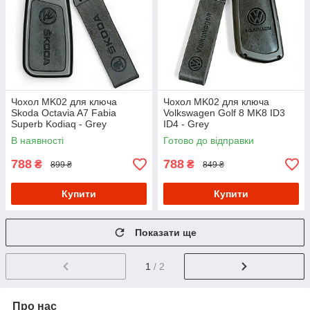
Чохол MK02 для ключа
Чохол MK02 для ключа
Skoda Octavia A7 Fabia
Volkswagen Golf 8 MK8 ID3
Superb Kodiaq - Grey
ID4 - Grey
В наявності
Готово до відправки
788
788
₴
₴
899 ₴
849 ₴
Купити
Купити
Показати ще
1
/ 2
Про нас