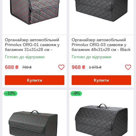
Органайзер автомобільний
Органайзер автомобільний
Primolux ORG-01 саквояж у
Primolux ORG-03 саквояж у
багажник 31x31x28 см -
багажник 48x31x28 см - Black
Black/Red
Готово до відправки
Готово до відправки
688
968
₴
₴
799 ₴
1 075 ₴
Купити
Купити
–10%
–9%