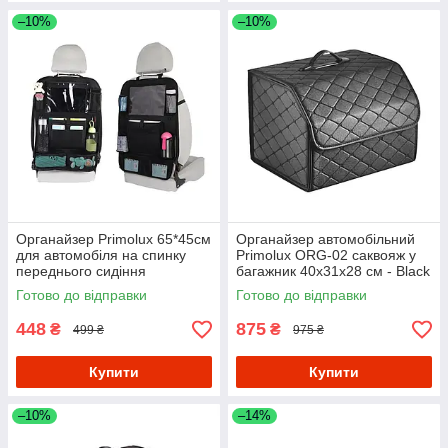
–10%
–10%
Органайзер Primolux 65*45см
Органайзер автомобільний
для автомобіля на спинку
Primolux ORG-02 саквояж у
переднього сидіння
багажник 40x31x28 см - Black
Готово до відправки
Готово до відправки
448
875
₴
₴
499 ₴
975 ₴
Купити
Купити
–10%
–14%