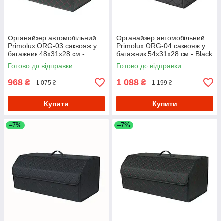
Органайзер автомобільний
Органайзер автомобільний
Primolux ORG-03 саквояж у
Primolux ORG-04 саквояж у
багажник 48x31x28 см -
багажник 54x31x28 см - Black
Black/Red
Готово до відправки
Готово до відправки
968
1 088
₴
₴
1 075 ₴
1 199 ₴
Купити
Купити
–7%
–7%