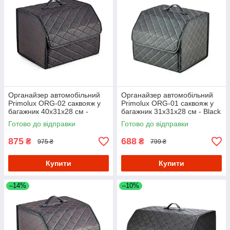
Органайзер автомобільний
Органайзер автомобільний
Primolux ORG-02 саквояж у
Primolux ORG-01 саквояж у
багажник 40x31x28 см -
багажник 31x31x28 см - Black
Black/Red
Готово до відправки
Готово до відправки
875
688
₴
₴
975 ₴
799 ₴
Купити
Купити
–14%
–10%