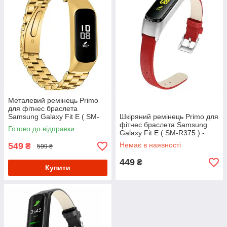
Металевий ремінець Primo
для фітнес браслета
Samsung Galaxy Fit E ( SM-
Шкіряний ремінець Primo для
R375 ) - Gold
фітнес браслета Samsung
Готово до відправки
Galaxy Fit E ( SM-R375 ) -
Red&Silver
549
Немає в наявності
₴
599 ₴
449
₴
Купити