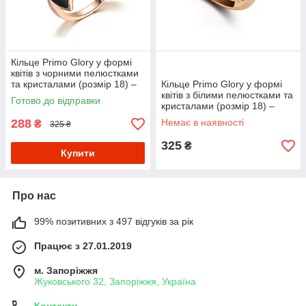
Кільце Primo Glory у формі
квітів з чорними пелюстками
та кристалами (розмір 18) –
Кільце Primo Glory у формі
Gold&Black
квітів з білими пелюстками та
Готово до відправки
кристалами (розмір 18) –
Gold&White
288
Немає в наявності
₴
325 ₴
325
₴
Купити
Про нас
99% позитивних з 497 відгуків за рік
Працює з 27.01.2019
м. Запоріжжя
Жуковського 32, Запоріжжя, Україна