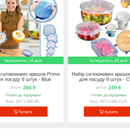
Залишилось 18 днів
Залишилось 18 днів
 силіконових кришок Primo
Набір силіконових кришо
я посуду 6 штук - Blue
для посуду 6 штук - C
266 ₴
249 ₴
299 ₴
299 ₴
Готово до відправки
Готово до відправки
SET-LID6-BL
SET-LID6-CLR
Купити
Купити