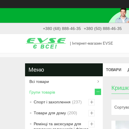
+380 (68) 888-46-35
+380 (50) 888-46-35
| Інтернет-магазин EVSE
ТОВАРИ
Всі товари
Кришк
Групи товарів
Спорт і захоплення
237
Товари для дому
200
Ремінці та аксесуари для
розумних годинників і фітнес