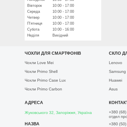
Вівторок
10:00
17:00
Середа
10:00
17:00
Четвер
10:00
17:00
Пʼятниця
10:00
17:00
Субота
10:00
16:00
Неділя
Вихідний
ЧОХЛИ ДЛЯ СМАРТФОНІВ
СКЛО Д
Чохли Love Mei
Lenovo
Чохли Primo Shell
Samsung
Чохли Primo Case Lux
Huawei
Чохли Primo Carbon
Asus
+380 (68)
Жуковського 32, Запоріжжя, Україна
отдел пр
+380 (50)