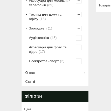
Аксесуари для мобільних
телефонів
89
Техніка для дому та
офісу
18
Зоогаджеті
1
Аудіотехніка
48
Аксесуари для фото та
відео
17
Електротранспорт
2
О нас
Статті
Фільтри
Ціна