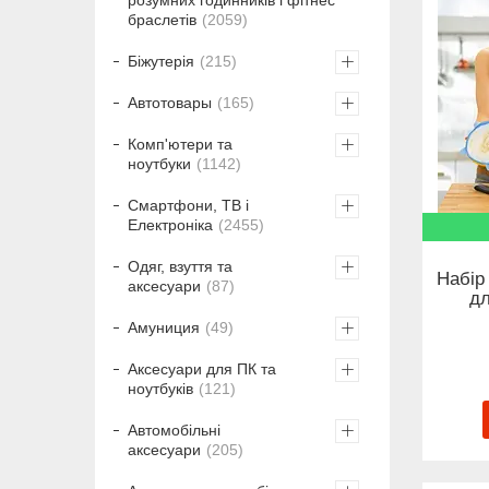
браслетів
2059
Біжутерія
215
Автотовары
165
Комп'ютери та
ноутбуки
1142
Смартфони, ТВ і
Електроніка
2455
Одяг, взуття та
Набір
аксесуари
87
дл
Амуниция
49
Аксесуари для ПК та
ноутбуків
121
Автомобільні
аксесуари
205