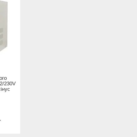
ого
2/230V
інус