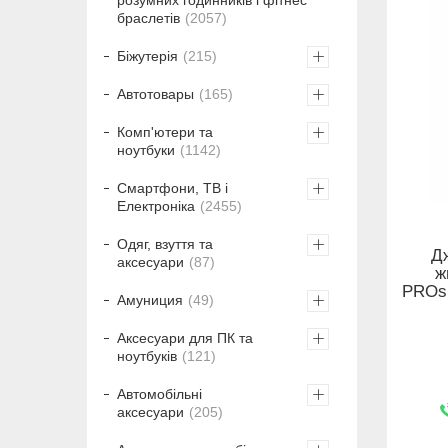
браслетів
2057
Біжутерія
215
Автотовары
165
Комп'ютери та
ноутбуки
1142
Смартфони, ТВ і
Електроніка
2455
Одяг, взуття та
Д
аксесуари
87
ж
PROsi
Амуниция
49
Аксесуари для ПК та
ноутбуків
121
Автомобільні
аксесуари
205