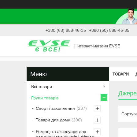
+380 (68) 888-46-35
+380 (50) 888-46-35
| Інтернет-магазин EVSE
ТОВАРИ
Всі товари
Джере
Групи товарів
Спорт і захоплення
237
Товари для дому
200
Ремінці та аксесуари для
розумних годинників і фітнес