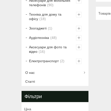
Аксесуари для мобільних
телефонів
90
Техніка для дому та
офісу
18
Зоогаджеті
1
Аудіотехніка
48
Аксесуари для фото та
відео
16
Електротранспорт
2
О нас
Статті
Фільтри
Ціна