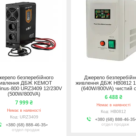
жерело безперебійного
Джерело безперебійн
ивлення ДБЖ KEMOT
живлення ДБЖ HB0812 1
nus-800 URZ3409 12/230V
(640W/800VA) чистий с
(500W/800VA)
6 488 ₴
7 999 ₴
Немає в наявності
Немає в наявності
HB0812
URZ3409
+380 (68) 888-46-35
отдел продаж
+380 (68) 888-46-35
отдел продаж