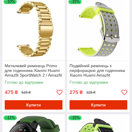
–10%
–15%
Металевий ремінець Primo
Подвійний ремінець з
для годинника Xiaomi Huami
перфорацією для годинника
Amazfit SportWatch 2 / Amazfit
Xiaomi Huami Amazfit
Stratos - Gold
SportWatch 2/Amazfit Stratos -
Готово до відправки
Готово до відправки
Grey&Yellow
475
275
₴
₴
525 ₴
325 ₴
Купити
Купити
–11%
–15%