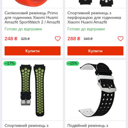
Силіконовий ремінець Primo
Спортивний ремінець з
для годинника Xiaomi Huami
перфорацією для годинника
Amazfit SportWatch 2 / Amazfit
Xiaomi Huami Amazfit
Stratos - Orange
SportWatch 2 / Amazfit Stratos
Готово до відправки
Готово до відправки
- Black&Grey
248
288
₴
₴
325 ₴
349 ₴
Купити
Купити
–17%
–15%
Спортивний ремінець з
Подвійний ремінець з