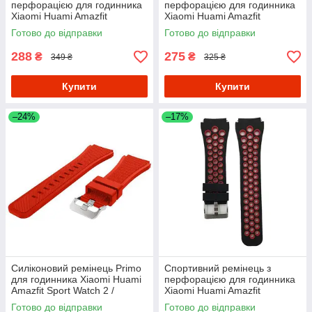
перфорацією для годинника
перфорацією для годинника
Xiaomi Huami Amazfit
Xiaomi Huami Amazfit
SportWatch 2 / Amazfit Stratos
SportWatch 2/Amazfit Stratos -
Готово до відправки
Готово до відправки
- Black&Green
Black&White
288
275
₴
₴
349 ₴
325 ₴
Купити
Купити
–24%
–17%
Силіконовий ремінець Primo
Спортивний ремінець з
для годинника Xiaomi Huami
перфорацією для годинника
Amazfit Sport Watch 2 /
Xiaomi Huami Amazfit
Amazfit Stratos - Red
SportWatch 2 / Amazfit Stratos
Готово до відправки
Готово до відправки