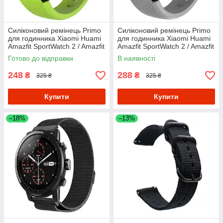
Силіконовий ремінець Primo
Силіконовий ремінець Primo
для годинника Xiaomi Huami
для годинника Xiaomi Huami
Amazfit SportWatch 2 / Amazfit
Amazfit SportWatch 2 / Amazfit
Stratos - Light Green
Stratos - Grey
Готово до відправки
В наявності
248
288
₴
₴
325 ₴
325 ₴
Купити
Купити
–18%
–13%