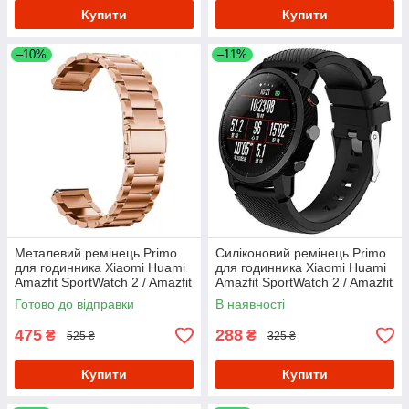
Купити
Купити
–10%
–11%
Металевий ремінець Primo
Силіконовий ремінець Primo
для годинника Xiaomi Huami
для годинника Xiaomi Huami
Amazfit SportWatch 2 / Amazfit
Amazfit SportWatch 2 / Amazfit
Stratos - Rose Gold
Stratos - Black
Готово до відправки
В наявності
475
288
₴
₴
525 ₴
325 ₴
Купити
Купити