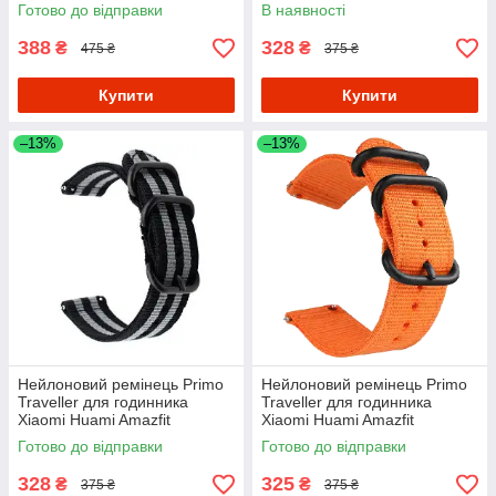
Amazfit SportWatch 2 / Amazfit
SportWatch 2 / Amazfit Stratos
Готово до відправки
В наявності
Stratos - Silver
- Army Green
388
328
₴
₴
475 ₴
375 ₴
Купити
Купити
–13%
–13%
Нейлоновий ремінець Primo
Нейлоновий ремінець Primo
Traveller для годинника
Traveller для годинника
Xiaomi Huami Amazfit
Xiaomi Huami Amazfit
SportWatch 2 / Amazfit Stratos
SportWatch 2 / Amazfit Stratos
Готово до відправки
Готово до відправки
- Black&Grey
- Orange
328
325
₴
₴
375 ₴
375 ₴