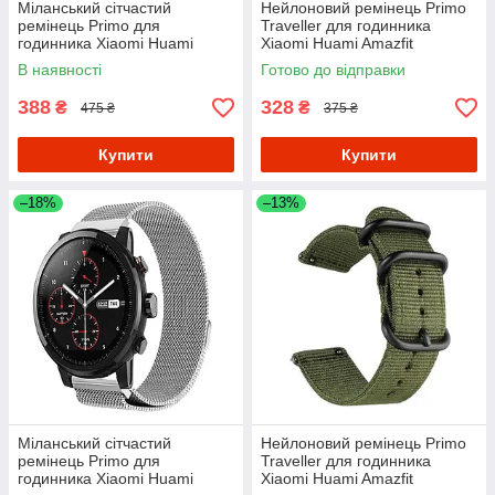
Міланський сітчастий
Нейлоновий ремінець Primo
ремінець Primo для
Traveller для годинника
годинника Xiaomi Huami
Xiaomi Huami Amazfit
Amazfit SportWatch 2 / Amazfit
SportWatch 2 / Amazfit Stratos
В наявності
Готово до відправки
Stratos - Black
- Black
388
328
₴
₴
475 ₴
375 ₴
Купити
Купити
–18%
–13%
Міланський сітчастий
Нейлоновий ремінець Primo
ремінець Primo для
Traveller для годинника
годинника Xiaomi Huami
Xiaomi Huami Amazfit