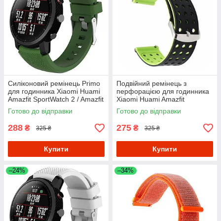
Силіконовий ремінець Primo
Подвійний ремінець з
для годинника Xiaomi Huami
перфорацією для годинника
Amazfit SportWatch 2 / Amazfit
Xiaomi Huami Amazfit
Stratos - Army Green
SportWatch 2/Amazfit Stratos -
Готово до відправки
Готово до відправки
Black&Green
288
275
₴
₴
325 ₴
325 ₴
Купити
Купити
–24%
–34%