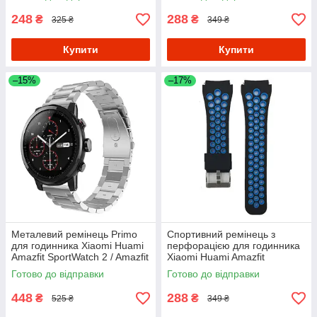
- Black&Red
248
288
₴
₴
325 ₴
349 ₴
Купити
Купити
–15%
–17%
Металевий ремінець Primo
Спортивний ремінець з
для годинника Xiaomi Huami
перфорацією для годинника
Amazfit SportWatch 2 / Amazfit
Xiaomi Huami Amazfit
Stratos - Silver
SportWatch 2 / Amazfit Stratos
Готово до відправки
Готово до відправки
- Black&Blue
448
288
₴
₴
525 ₴
349 ₴