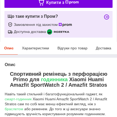
Купити з
Що таке купити з Пром?
Замовлення під захистом
Доступна доставка
Опис
Характеристики
Відгуки про товар
Доставка
Опис
Спортивний ремінець з перфорацією
Primo для
годинника
Xiaomi Huami
Amazfit SportWatch 2 / Amazfit Stratos
Навіть такий стильний і багатофункціональний гаджет, як
смарт-годинник
Xiaomi Huami Amazfit SportWatch 2 / Amazfit
Stratos сам по собі має менш ефектний вигляд, ніж з
браслетом
або ременем. До того ж ці аксесуари значно
підвищують зручність користування розумним годинником.