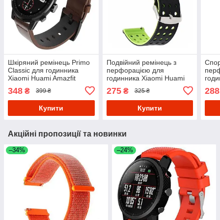
Шкіряний ремінець Primo
Подвійний ремінець з
Спор
Classic для годинника
перфорацією для
пер
Xiaomi Huami Amazfit
годинника Xiaomi Huami
годи
SportWatch 2 / Amazfit
Amazfit SportWatch
Amaz
348
275
288
₴
₴
399 ₴
325 ₴
Stratos - Coffee
2/Amazfit Stratos -
Amaz
Black&Green
Blac
Купити
Купити
Акційні пропозиції та новинки
–34%
–24%