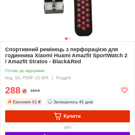
Спортивний ремінець з перфорацією для
годинника Xiaomi Huami Amazfit SportWatch 2
/ Amazfit Stratos - Black&Red
Готово до відправки
Код: SIL-PERF-22-B/R
Роздріб
288
₴
349 ₴
Економія
61 ₴
Залишилось
45 днів
Купити
або