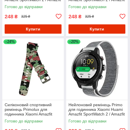
Stratos - Light Green
Stratos - Yellow
Готово до відправки
Готово до відправки
248
248
₴
₴
325 ₴
325 ₴
Купити
Купити
–24%
–20%
Силіконовий спортивний
Нейлоновий ремінець Primo
ремінець Primolux для
для годинника Xiaomi Huami
годинника Xiaomi Amazfit
Amazfit SportWatch 2 / Amazfit
SportWatch 2/Amazfit Stratos -
Stratos - White
Готово до відправки
Готово до відправки
Color Pattern