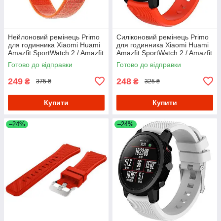
Нейлоновий ремінець Primo
Силіконовий ремінець Primo
для годинника Xiaomi Huami
для годинника Xiaomi Huami
Amazfit SportWatch 2 / Amazfit
Amazfit SportWatch 2 / Amazfit
Stratos - Orange
Stratos - Orange
Готово до відправки
Готово до відправки
249
248
₴
₴
375 ₴
325 ₴
Купити
Купити
–24%
–24%