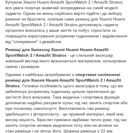
Купуючи Xiaomi Huami Amazfit SportWatch 2 / Amazfit Stratos,
вся увага покупця зазвичай зосереджена на самій моделі
гаджета. Однак не менш серйозно варто підійти і до вибору
ременя чи браслета, оскільки саме ремінці для Xiaomi Huami
Amazfit SportWatch 2 / Amazfit Stratos допоможуть гаджету
органічно вписатись у ваше життя та побут, спростити та
покращити користування розумним годинником і задоволення
від "спілкування" з девайсом.
Ремінці для Samsung Xiaomi Huami Huami Amazfit
SportWatch 2 / Amazfit Stratos
- це стильний аксесуар,
зовнішній вигляд якого визначається матеріалом, кольоровою
гамою і розміром.
Одними з найбільш затребуваних є
спортивні силіконові
ремінці для Xiaomi Huami Amazfit SportWatch 2 / Amazfit
Stratos
. Головна особливість цього аксесуара в тому, що він
забезпечує розумному годиннику щільне прилягання до
зап'ястя його власника. Така медична і спортивна функція
допомагає надійно рахувати пульс під час занять спортом або
при поганому самопочутті. Виготовляють такі ремінці
здебільшого з фторопласту - це пружний матеріал, який має
високу міцність. Браслет приємно відбиває тепло руки, під час
занять спортом активне виділення поту ніяк не вплине на
стан ремінця і не зіпсує його. Ширина ремінця у 22 мм