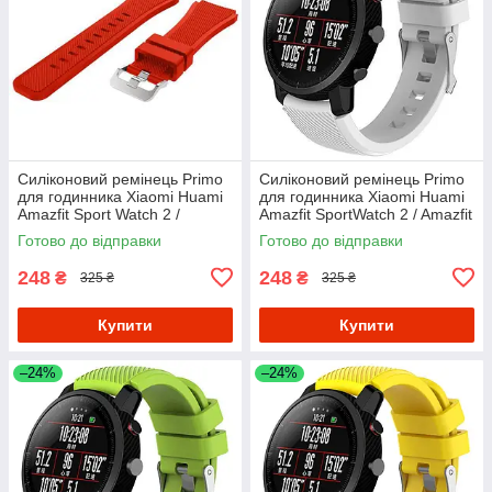
Силіконовий ремінець Primo
Силіконовий ремінець Primo
для годинника Xiaomi Huami
для годинника Xiaomi Huami
Amazfit Sport Watch 2 /
Amazfit SportWatch 2 / Amazfit
Amazfit Stratos - Red
Stratos - White
Готово до відправки
Готово до відправки
248
248
₴
₴
325 ₴
325 ₴
Купити
Купити
–24%
–24%