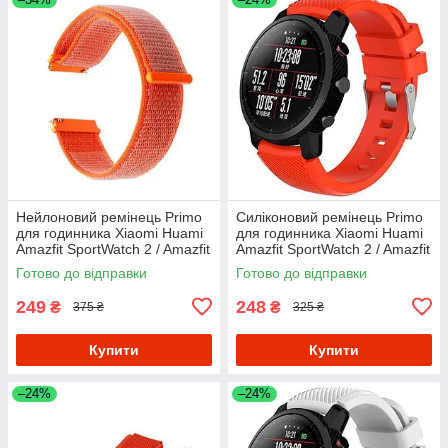
Нейлоновий ремінець Primo
Силіконовий ремінець Primo
для годинника Xiaomi Huami
для годинника Xiaomi Huami
Amazfit SportWatch 2 / Amazfit
Amazfit SportWatch 2 / Amazfit
Stratos - Orange
Stratos - Orange
Готово до відправки
Готово до відправки
249
248
₴
₴
375 ₴
325 ₴
Купити
Купити
–24%
–24%