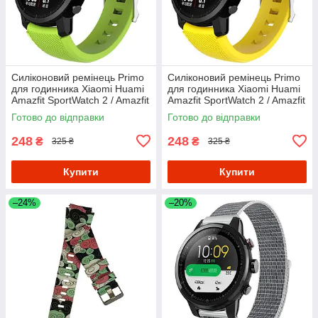
Силіконовий ремінець Primo
Силіконовий ремінець Primo
для годинника Xiaomi Huami
для годинника Xiaomi Huami
Amazfit SportWatch 2 / Amazfit
Amazfit SportWatch 2 / Amazfit
Stratos - Light Green
Stratos - Yellow
Готово до відправки
Готово до відправки
248
248
₴
₴
325 ₴
325 ₴
Купити
Купити
–24%
–20%