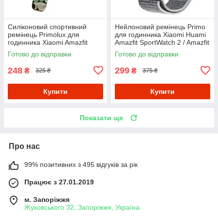
Силіконовий спортивний
Нейлоновий ремінець Primo
ремінець Primolux для
для годинника Xiaomi Huami
годинника Xiaomi Amazfit
Amazfit SportWatch 2 / Amazfit
SportWatch 2/Amazfit Stratos -
Stratos - White
Готово до відправки
Готово до відправки
Color Pattern
248
299
₴
₴
325 ₴
375 ₴
Купити
Купити
Показати ще
Про нас
99% позитивних з 495 відгуків за рік
Працює з 27.01.2019
м. Запоріжжя
Жуковського 32, Запоріжжя, Україна