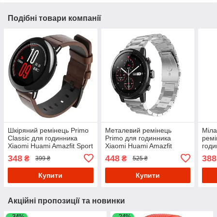
Подібні товари компанії
Шкіряний ремінець Primo
Металевий ремінець
Міла
Classic для годинника
Primo для годинника
ремі
Xiaomi Huami Amazfit Sport
Xiaomi Huami Amazfit
годи
- Coffee
SportWatch 2 / Amazfit
Amaz
348
448
388
₴
₴
399 ₴
525 ₴
Stratos - Silver
Blac
Купити
Купити
Акційні пропозиції та новинки
–34%
–24%