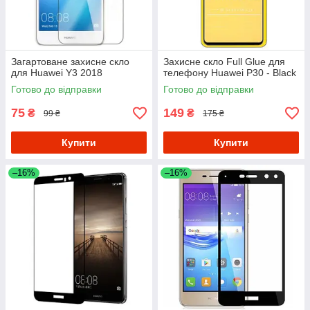
Загартоване захисне скло
Захисне скло Full Glue для
для Huawei Y3 2018
телефону Huawei P30 - Black
Готово до відправки
Готово до відправки
75
149
₴
₴
99 ₴
175 ₴
Купити
Купити
–16%
–16%