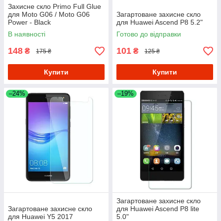
Захисне скло Primo Full Glue
для Moto G06 / Moto G06
Загартоване захисне скло
Power - Black
для Huawei Ascend P8 5.2"
В наявності
Готово до відправки
148
101
₴
₴
175 ₴
125 ₴
Купити
Купити
–24%
–19%
Загартоване захисне скло
Загартоване захисне скло
для Huawei Ascend P8 lite
для Huawei Y5 2017
5.0"