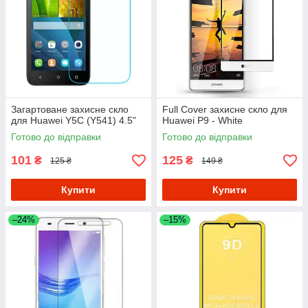
Загартоване захисне скло
Full Cover захисне скло для
для Huawei Y5C (Y541) 4.5"
Huawei P9 - White
Готово до відправки
Готово до відправки
101
125
₴
₴
125 ₴
149 ₴
Купити
Купити
–24%
–15%