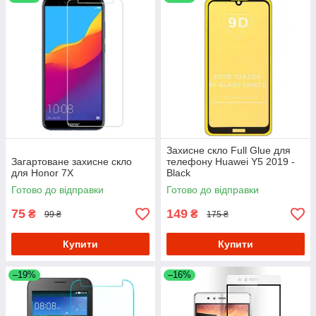
Захисне скло Full Glue для
Загартоване захисне скло
телефону Huawei Y5 2019 -
для Honor 7X
Black
Готово до відправки
Готово до відправки
75
149
₴
₴
99 ₴
175 ₴
Купити
Купити
–19%
–16%