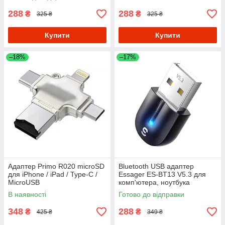
288
288
₴
₴
325 ₴
325 ₴
Купити
Купити
–18%
–17%
Адаптер Primo R020 microSD
Bluetooth USB адаптер
для iPhone / iPad / Type-C /
Essager ES-BT13 V5.3 для
MicroUSB
комп'ютера, ноутбука
В наявності
Готово до відправки
348
288
₴
₴
425 ₴
349 ₴