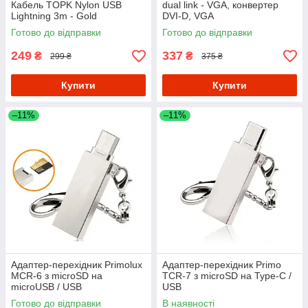
Кабель TOPK Nylon USB
dual link - VGA, конвертер
Lightning 3m - Gold
DVI-D, VGA
Готово до відправки
Готово до відправки
249
337
₴
₴
299 ₴
375 ₴
Купити
Купити
–11%
–11%
Адаптер-перехідник Primolux
Адаптер-перехідник Primo
MCR-6 з microSD на
TCR-7 з microSD на Type-C /
microUSB / USB
USB
Готово до відправки
В наявності