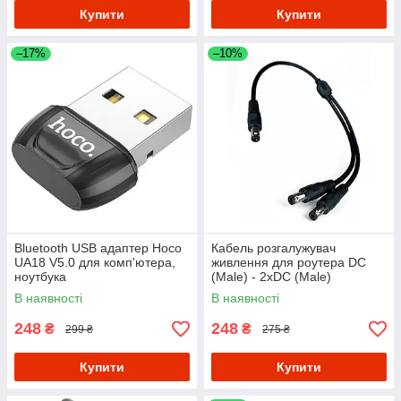
Купити
Купити
–17%
–10%
Bluetooth USB адаптер Hoco
Кабель розгалужувач
UA18 V5.0 для комп'ютера,
живлення для роутера DC
ноутбука
(Male) - 2xDC (Male)
5.5х2.1мм 30 см
В наявності
В наявності
248
248
₴
₴
299 ₴
275 ₴
Купити
Купити