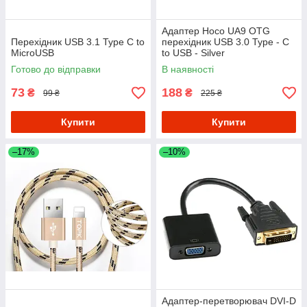
Адаптер Hoco UA9 OTG
Перехідник USB 3.1 Type C to
перехідник USB 3.0 Type - C
MicroUSB
to USB - Silver
Готово до відправки
В наявності
73
188
₴
₴
99 ₴
225 ₴
Купити
Купити
–17%
–10%
Адаптер-перетворювач DVI-D