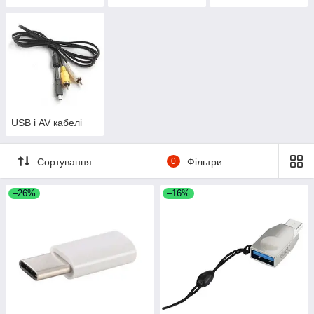
Displayport, VGA
USB і AV кабелі
Сортування
0
Фільтри
–26%
–16%