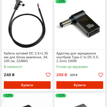
–11%
Кабель кутовий DC 3.5×1.35
Адаптер для заряджання
мм для блока живлення, 3A,
ноутбуків Type-C to DC 5.5-
100 см, 22AWG
2.1mm 100W
В наявності
Готово до відправки
248
288
₴
₴
325 ₴
Купити
Купити
–11%
–11%