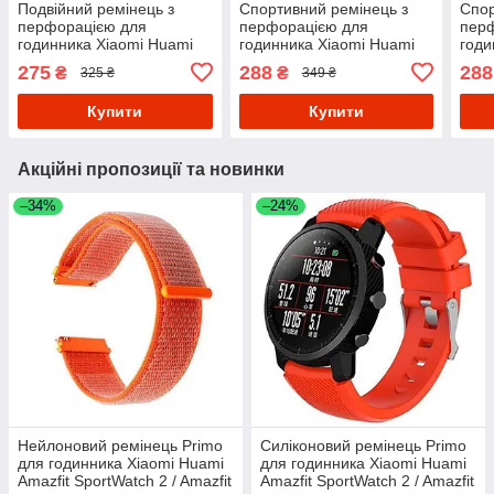
Подвійний ремінець з
Спортивний ремінець з
Спор
перфорацією для
перфорацією для
пер
годинника Xiaomi Huami
годинника Xiaomi Huami
годи
Amazfit SportWatch
Amazfit SportWatch 2 /
Amaz
275
288
288
₴
₴
325 ₴
349 ₴
2/Amazfit Stratos -
Amazfit Stratos -
Amaz
Black&Green
Black&Green
Blac
Купити
Купити
Акційні пропозиції та новинки
–34%
–24%
Нейлоновий ремінець Primo
Силіконовий ремінець Primo
для годинника Xiaomi Huami
для годинника Xiaomi Huami
Amazfit SportWatch 2 / Amazfit
Amazfit SportWatch 2 / Amazfit