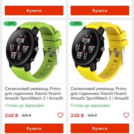
Купити
Купити
–24%
–24%
Силіконовий ремінець Primo
Силіконовий ремінець Primo
для годинника Xiaomi Huami
для годинника Xiaomi Huami
Amazfit SportWatch 2 / Amazfit
Amazfit SportWatch 2 / Amazfit
Stratos - Light Green
Stratos - Yellow
Готово до відправки
Готово до відправки
248
248
₴
₴
325 ₴
325 ₴
Купити
Купити