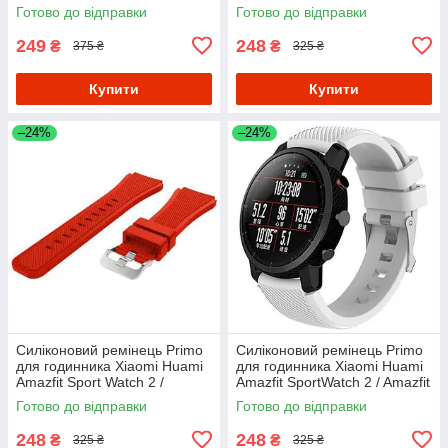
Stratos - Orange
Stratos - Orange
Готово до відправки
Готово до відправки
249
248
₴
₴
375 ₴
325 ₴
Купити
Купити
–24%
–24%
Силіконовий ремінець Primo
Силіконовий ремінець Primo
для годинника Xiaomi Huami
для годинника Xiaomi Huami
Amazfit Sport Watch 2 /
Amazfit SportWatch 2 / Amazfit
Amazfit Stratos - Red
Stratos - White
Готово до відправки
Готово до відправки
248
248
₴
₴
325 ₴
325 ₴