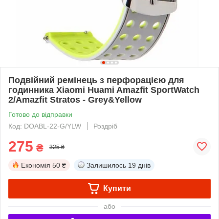
Подвійний ремінець з перфорацією для
годинника Xiaomi Huami Amazfit SportWatch
2/Amazfit Stratos - Grey&Yellow
Готово до відправки
Код: DOABL-22-G/YLW
Роздріб
275
₴
325 ₴
Економія
50 ₴
Залишилось
19 днів
Купити
або