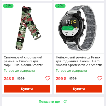
–24%
–20%
Силіконовий спортивний
Нейлоновий ремінець Primo
ремінець Primolux для
для годинника Xiaomi Huami
годинника Xiaomi Amazfit
Amazfit SportWatch 2 / Amazfit
SportWatch 2/Amazfit Stratos -
Stratos - White
Готово до відправки
Готово до відправки
Color Pattern
248
299
₴
₴
325 ₴
375 ₴
Купити
Купити
Показати ще