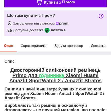
Купити з
Що таке купити з Пром?
Замовлення під захистом
Доступна доставка
Опис
Характеристики
Відгуки про товар
Доставка
Опис
Двосторонній силіконовий ремінець
Primo для
годинника
Xiaomi Huami
Amazfit SportWatch 2 / Amazfit Stratos
Одними з найбільш затребуваних є
силіконові
ремінці для Xiaomi Huami Amazfit SportWatch 2 /
Amazfit Stratos
.
Виробляють такі ремінці в основному з
фторопласту – це пружний матеріал, що володіє