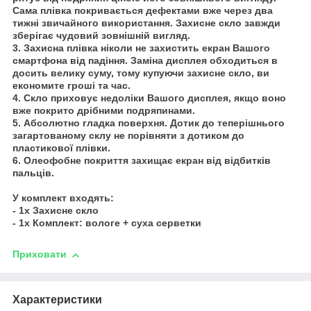
Сама плівка покривається дефектами вже через два
тижні звичайного використання. Захисне скло завжди
зберігає чудовий зовнішній вигляд.
3. Захисна плівка ніколи не захистить екран Вашого
смартфона від падіння. Заміна дисплея обходиться в
досить велику суму, тому купуючи захисне скло, ви
економите гроші та час.
4. Скло приховує недоліки Вашого дисплея, якщо воно
вже покрито дрібними подряпинами.
5. Абсолютно гладка поверхня. Дотик до теперішнього
загартованому склу не порівняти з дотиком до
пластикової плівки.
6. Олеофобне покриття захищає екран від відбитків
пальців.
У комплект входять:
- 1х Захисне скло
- 1х Комплект: вологе + суха серветки
Приховати
Характеристики