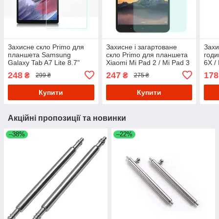
Захисне скло Primo для
Захисне і загартоване
Захи
планшета Samsung
скло Primo для планшета
годи
Galaxy Tab A7 Lite 8.7"
Xiaomi Mi Pad 2 / Mi Pad 3
6X / 
2021 (SM-T220 / SM-T225)
7.9"
Delt
248
247
178
₴
₴
299 ₴
275 ₴
Купити
Купити
Акційні пропозиції та новинки
–38%
–22%