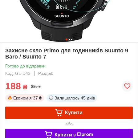
Захисне скло Primo для годинників Suunto 9
Baro / Suunto 7
Готово до відправки
Код: GL-D43
Роздріб
188
₴
225 ₴
Економія
37 ₴
Залишилось
45 днів
Купити
або
Купити з