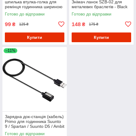
шпилька втулка-голка для
Знімач ланок SZB-02 для
ремінця годинника шириною
металевих браслетів - Black
20 mm (пара 2 шт)
Готово до відправки
Готово до відправки
99
148
₴
₴
125 ₴
175 ₴
Купити
Купити
–11%
Зарядна док-станція (кабель)
Primo для годинника Suunto
9 / Spartan / Suunto D5 / Ambit
4
Готово до відправки