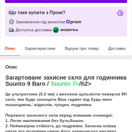
Що таке купити з Пром?
Замовлення під захистом
Доступна доставка
Опис
Характеристики
Відгуки про товар
Доставка
Опис
Загартоване захисне скло для годинника
Suunto 9 Baro /
Suunto 7<
/h2>
Це ультратонке (0.2 мм) з високою щільністю поверхні 9Н
скло, яке буде захищати Ваш гаджет від будь-яких
пошкоджень: відколів, тріщин, подряпин.
Переваги захисного скла перед плівками очевидні:
1. Легке наклеювання без бульбашок.
2. Неймовірна стійкість до подряпин. Захисна плівка
рятує від подряпин ціною його зовнішнього вигляду.