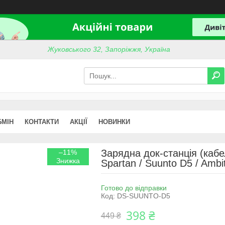
Жуковського 32, Запоріжжя, Україна
БМІН
КОНТАКТИ
АКЦІЇ
НОВИНКИ
Зарядна док-станція (кабе
–11%
Spartan / Suunto D5 / Ambi
Готово до відправки
Код:
DS-SUUNTO-D5
398 ₴
449 ₴