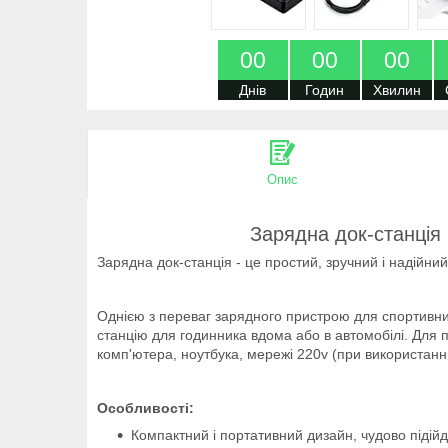
0
0
0
0
0
0
Днів
Годин
Хвилин
Опис
Зарядна док-станція
Зарядна док-станція - це простий, зручний і надійни
Однією з переваг зарядного пристрою для спортивних
станцію для годинника вдома або в автомобілі. Для
комп'ютера, ноутбука, мережі 220v (при використанні
Особливості:
Компактний і портативний дизайн, чудово підійде