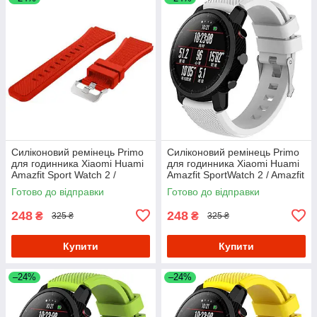
Силіконовий ремінець Primo
Силіконовий ремінець Primo
для годинника Xiaomi Huami
для годинника Xiaomi Huami
Amazfit Sport Watch 2 /
Amazfit SportWatch 2 / Amazfit
Amazfit Stratos - Red
Stratos - White
Готово до відправки
Готово до відправки
248
248
₴
₴
325 ₴
325 ₴
Купити
Купити
–24%
–24%