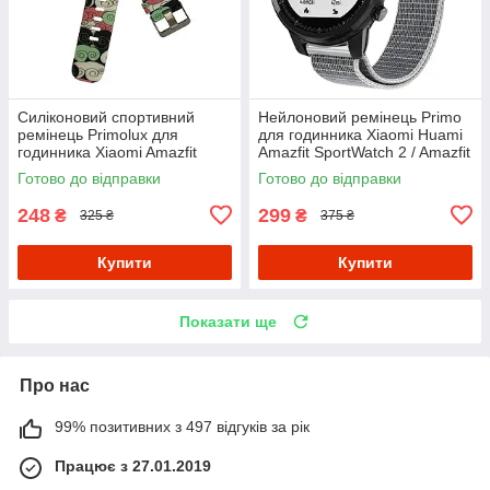
Силіконовий спортивний
Нейлоновий ремінець Primo
ремінець Primolux для
для годинника Xiaomi Huami
годинника Xiaomi Amazfit
Amazfit SportWatch 2 / Amazfit
SportWatch 2/Amazfit Stratos -
Stratos - White
Готово до відправки
Готово до відправки
Color Pattern
248
299
₴
₴
325 ₴
375 ₴
Купити
Купити
Показати ще
Про нас
99% позитивних з 497 відгуків за рік
Працює з 27.01.2019