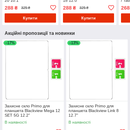
20 10.1"
18 12.0"
/ Ta
288
288
268
₴
₴
325 ₴
325 ₴
Купити
Купити
Акційні пропозиції та новинки
–17%
–13%
Захисне скло Primo для
Захисне скло Primo для
планшета Blackview Mega 12
планшета Blackview Link 8
SET 5G 12.2"
12.7"
В наявності
В наявності