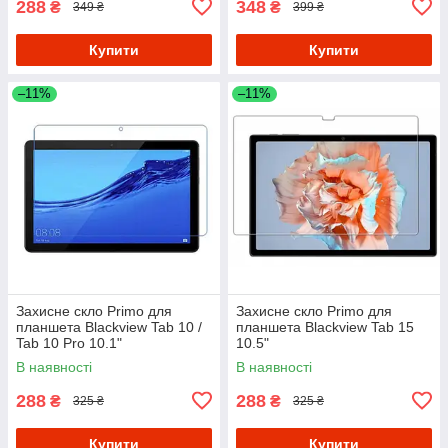
288
348
₴
₴
349 ₴
399 ₴
Купити
Купити
–11%
–11%
Захисне скло Primo для
Захисне скло Primo для
планшета Blackview Tab 10 /
планшета Blackview Tab 15
Tab 10 Pro 10.1"
10.5"
В наявності
В наявності
288
288
₴
₴
325 ₴
325 ₴
Купити
Купити