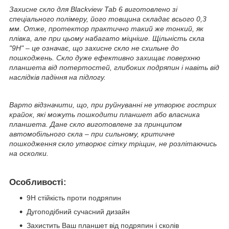
Захисне скло для Blackview Tab 6 виготовлено зі
спеціального полімеру, його товщина складає всього 0,3
мм. Отже, протектор практично такий же тонкий, як
плівка, але при цьому набагато міцніше. Щільність скла
"9Н" – це означає, що захисне скло не схильне до
пошкоджень. Скло дуже ефективно захищає поверхню
планшета від потертостей, глибоких подряпин і навіть від
наслідків падіння на підлогу.
Варто відзначити, що, при руйнуванні не утворює гострих
крайок, які можуть пошкодити планшет або власника
планшета. Дане скло виготовлене за принципом
автомобільного скла – при сильному, критичне
пошкодження скло утворює сітку тріщин, не розлітаючись
на осколки.
Особливості:
9Н стійкість проти подряпин
Дугоподібний сучасний дизайн
Захистить Ваш планшет від подряпин і сколів