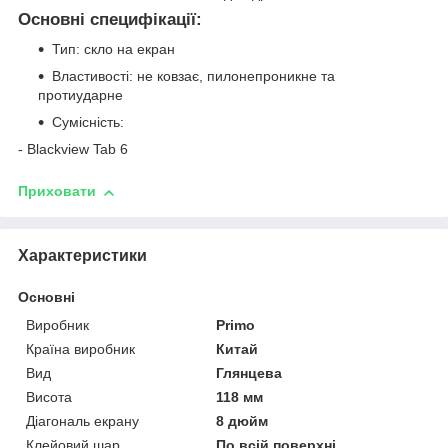
Основні специфікації:
Тип: скло на екран
Властивості: не ковзає, пилонепроникне та
протиударне
Сумісність:
- Blackview Tab 6
Приховати
Характеристики
Основні
Виробник
Primo
Країна виробник
Китай
Вид
Глянцева
Висота
118 мм
Діагональ екрану
8 дюйм
Клейовий шар
По всій поверхні