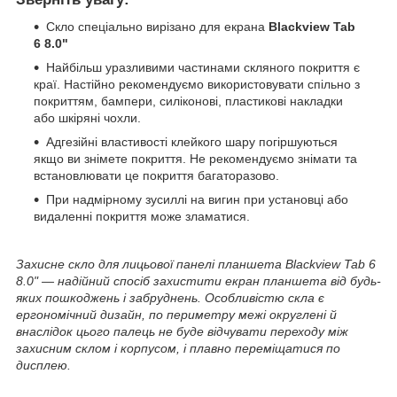
Скло спеціально вирізано для екрана
Blackview Tab
6 8.0"
Найбільш уразливими частинами скляного покриття є
краї. Настійно рекомендуємо використовувати спільно з
покриттям, бампери, силіконові, пластикові накладки
або шкіряні чохли.
Адгезійні властивості клейкого шару погіршуються
якщо ви знімете покриття. Не рекомендуємо знімати та
встановлювати це покриття багаторазово.
При надмірному зусиллі на вигин при установці або
видаленні покриття може зламатися.
Захисне скло для лицьової панелі планшета Blackview Tab 6
8.0" — надійний спосіб захистити екран планшета від будь-
яких пошкоджень і забруднень. Особливістю скла є
ергономічний дизайн, по периметру межі округлені й
внаслідок цього палець не буде відчувати переходу між
захисним склом і корпусом, і плавно переміщатися по
дисплею.