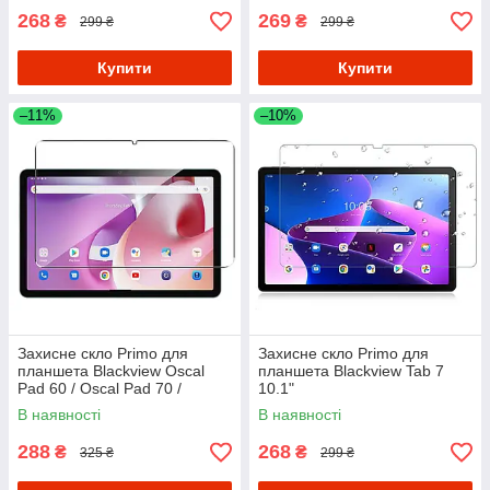
268
269
₴
₴
299 ₴
299 ₴
Купити
Купити
–11%
–10%
Захисне скло Primo для
Захисне скло Primo для
планшета Blackview Oscal
планшета Blackview Tab 7
Pad 60 / Oscal Pad 70 /
10.1"
Blackview Tab 70
В наявності
В наявності
288
268
₴
₴
325 ₴
299 ₴