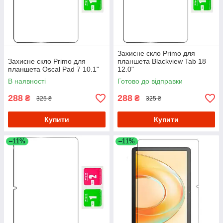
Захисне скло Primo для
Захисне скло Primo для
планшета Blackview Tab 18
планшета Oscal Pad 7 10.1"
12.0"
В наявності
Готово до відправки
288
288
₴
₴
325 ₴
325 ₴
Купити
Купити
–11%
–11%