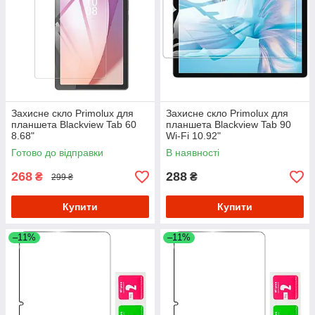
Захисне скло Primolux для
Захисне скло Primolux для
планшета Blackview Tab 60
планшета Blackview Tab 90
8.68"
Wi-Fi 10.92"
Готово до відправки
В наявності
268
288
₴
₴
299 ₴
Купити
Купити
–11%
–11%