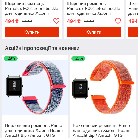
Шкіряний ремінець
Шкіряний ремінець
Шкір
Primolux F001 Steel buckle
Primolux F001 Steel buckle
Prim
для годинника Xiaomi
для годинника Xiaomi
для 
Amazfit Pace Smart Sport
Amazfit GTR 42 mm -
Amaz
494
494
494
₴
₴
549 ₴
549 ₴
Watch - Black
Brown
2/Am
Купити
Купити
Акційні пропозиції та новинки
–29%
–27%
Нейлоновий ремінець Primo
Нейлоновий ремінець Primo
для годинника Xiaomi Huami
для годинника Xiaomi Huami
Amazfit Bip / Amazfit GTS -
Amazfit Bip / Amazfit GTS -