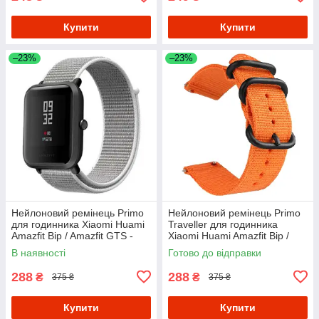
Купити
Купити
–23%
–23%
Нейлоновий ремінець Primo
Нейлоновий ремінець Primo
для годинника Xiaomi Huami
Traveller для годинника
Amazfit Bip / Amazfit GTS -
Xiaomi Huami Amazfit Bip /
White
Amazfit GTS - Orange
В наявності
Готово до відправки
288
288
₴
₴
375 ₴
375 ₴
Купити
Купити