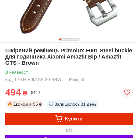
Шкіряний ремінець Primolux F001 Steel buckle
для годинника Xiaomi Amazfit Bip / Amazfit
GTS - Brown
В наявності
Код: LETH-F001SB-20-BRW
Роздріб
494
₴
549 ₴
Економія
55 ₴
Залишилось
31 день
Купити
або