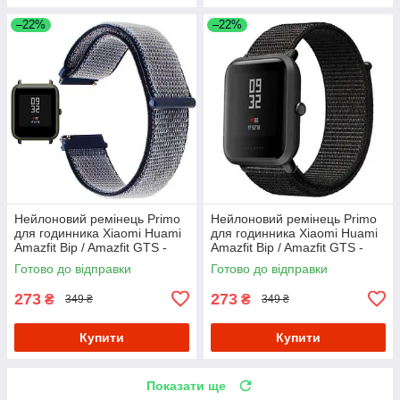
–22%
–22%
Нейлоновий ремінець Primo
Нейлоновий ремінець Primo
для годинника Xiaomi Huami
для годинника Xiaomi Huami
Amazfit Bip / Amazfit GTS -
Amazfit Bip / Amazfit GTS -
Navi Blue
Black
Готово до відправки
Готово до відправки
273
273
₴
₴
349 ₴
349 ₴
Купити
Купити
Показати ще