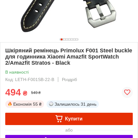
Шкіряний ремінець Primolux F001 Steel buckle
для годинника Xiaomi Amazfit SportWatch
2/Amazfit Stratos - Black
В наявності
Код: LETH-F001SB-22-B
Роздріб
494
₴
549 ₴
Економія
55 ₴
Залишилось
31 день
Купити
або