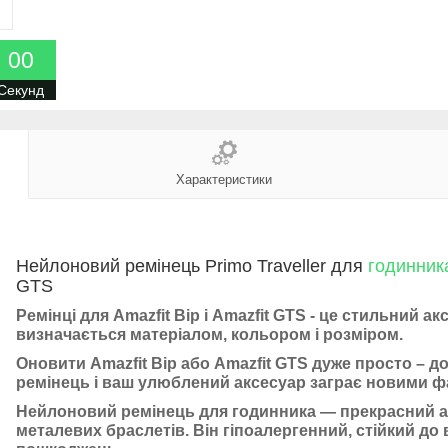
0
0
Секунд
Характеристики
Нейлоновий ремінець Primo Traveller для
годинник
GTS
Ремінці для Amazfit Bip і Amazfit GTS
- це стильний акс
визначається матеріалом, кольором і розміром.
Оновити Amazfit Bip або Amazfit GTS дуже просто – 
ремінець і ваш улюблений аксесуар заграє новими 
Нейлоновий ремінець для годинника — прекрасний ан
металевих браслетів. Він гіпоалергенний, стійкий до