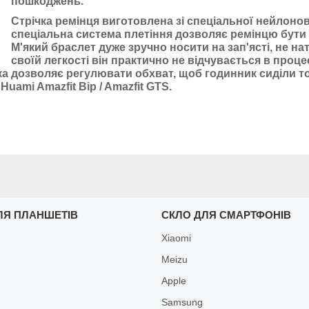
пошкоджень.
Стрічка ремінця виготовлена зі спеціальної нейлоново
спеціальна система плетіння дозволяє ремінцю бути
М'який браслет дуже зручно носити на зап'ясті, не н
своїй легкості він практично не відчувається в проце
яка дозволяє регулювати обхват, щоб годинник сиділи т
uami Amazfit Bip / Amazfit GTS.
ЛЯ ПЛАНШЕТІВ
СКЛО ДЛЯ СМАРТФОНІВ
Xiaomi
Meizu
Apple
Samsung