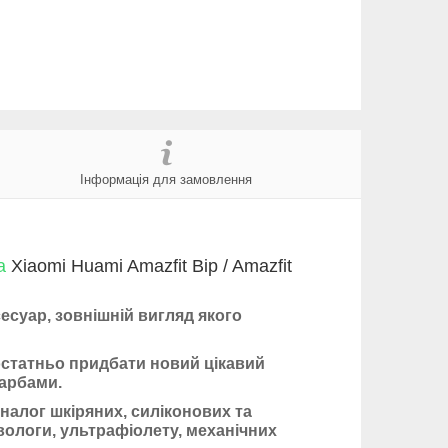
Інформація для замовлення
а
Xiaomi Huami Amazfit Bip / Amazfit
есуар, зовнішній вигляд якого
достатньо придбати новий цікавий
фарбами.
алог шкіряних, силіконових та
 вологи, ультрафіолету, механічних