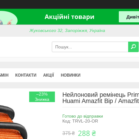
Жуковського 32, Запоріжжя, Україна
БМІН
КОНТАКТИ
АКЦІЇ
НОВИНКИ
Нейлоновий ремінець Primo
–23%
Huami Amazfit Bip / Amazfi
Готово до відправки
Код:
TRVL-20-OR
288 ₴
375 ₴