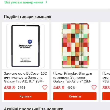
Всі умови повернення
Подібні товари компанії
Захисне скло BeCover 10D
Чохол Primolux Slim для
Чохо
для планшета Samsung
планшета Samsung
ключ
Galaxy Tab A11 8.7" (SM-
Galaxy Tab A9 8.7" (SM-
735i
X130 / SM-X135) - Black
X110 / SM-X115) - Cube
2023
488
448
888
₴
₴
575 ₴
499 ₴
Купити
Купити
Акційні пропозиції та новинки