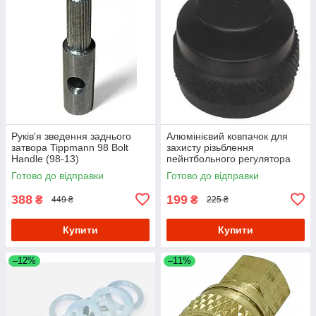
Руків'я зведення заднього
Алюмінієвий ковпачок для
затвора Tippmann 98 Bolt
захисту різьблення
Handle (98-13)
пейнтбольного регулятора
Готово до відправки
Готово до відправки
388
199
₴
₴
449 ₴
225 ₴
Купити
Купити
–12%
–11%