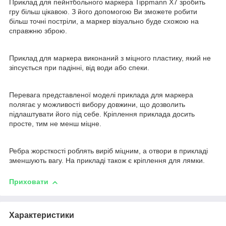
Приклад для пейнтбольного маркера Tippmann X7 зробить
гру більш цікавою. З його допомогою Ви зможете робити
більш точні постріли, а маркер візуально буде схожою на
справжню зброю.
Приклад для маркера виконаний з міцного пластику, який не
зіпсується при падінні, від води або спеки.
Перевага представленої моделі приклада для маркера
полягає у можливості вибору довжини, що дозволить
підлаштувати його під себе. Кріплення приклада досить
просте, тим не менш міцне.
Ребра жорсткості роблять виріб міцним, а отвори в прикладі
зменшують вагу. На прикладі також є кріплення для лямки.
Приховати
Характеристики