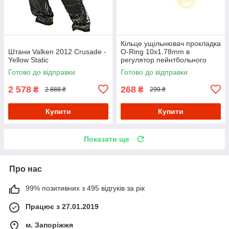
Кільце ущільнювач прокладка
Штани Valken 2012 Crusade -
O-Ring 10x1.78mm в
Yellow Static
регулятор пейнтбольного
балона (набір 10 штук)
Готово до відправки
Готово до відправки
2 578
268
₴
₴
2 888 ₴
299 ₴
Купити
Купити
Показати ще
Про нас
99% позитивних з 495 відгуків за рік
Працює з 27.01.2019
м. Запоріжжя