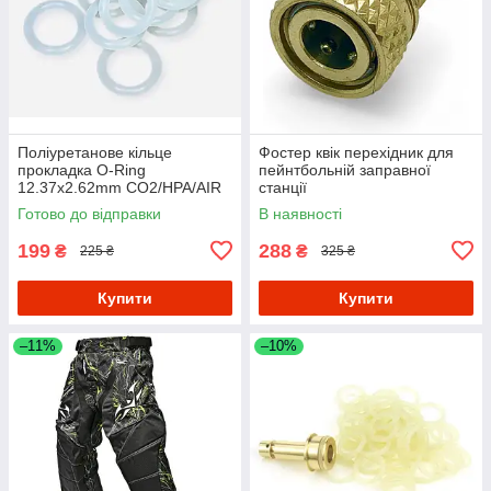
Поліуретанове кільце
Фостер квік перехідник для
прокладка O-Ring
пейнтбольній заправної
12.37x2.62mm CO2/HPA/AIR
станції
для адаптера клапана
Готово до відправки
В наявності
Din300 (набір 10 штук)
199
288
₴
₴
225 ₴
325 ₴
Купити
Купити
–11%
–10%