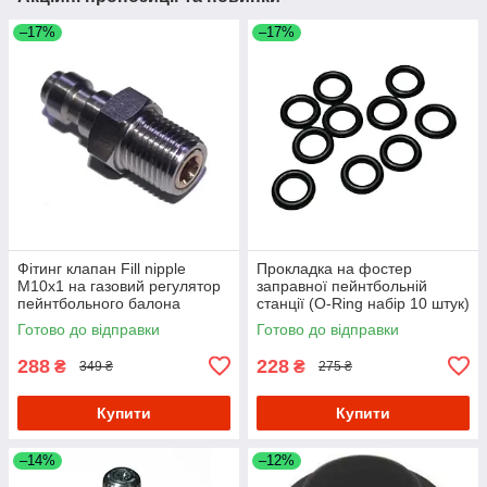
–17%
–17%
Фітинг клапан Fill nipple
Прокладка на фостер
M10x1 на газовий регулятор
заправної пейнтбольній
пейнтбольного балона
станції (O-Ring набір 10 штук)
- Black
Готово до відправки
Готово до відправки
288
228
₴
₴
349 ₴
275 ₴
Купити
Купити
–14%
–12%