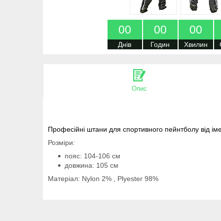
0
0
0
0
0
0
Днів
Годин
Хвилин
Опис
Професійні штани для спортивного пейнтболу від іме
Розміри:
пояс: 104-106 см
довжина: 105 см
Матеріал: Nylon 2% , Plyester 98%