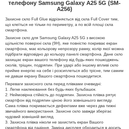
телефону Samsung Galaxy A25 5G (SM-
A256)
Захисне скло Full Glue відрізняється від скла Full Cover тим,
що клеїться не тільки по периметру, а по всій площі скла
смартфона.
Захисне скло для Samsung Galaxy A25 5G з високою
щільністю поверхні скла (9H), яке повністю покриває екран
смартфона, має кольорову непрозору рамку, колір якої можна
підібрати відповідно до кольору панелі смартфона. Дане скло
захищає екран вашого телефону від будь-яких пошкоджень:
сколів, тріщин, подряпин. При ударі або іншому впливі скло
прийме енергію на себе і розсиплеться або трісне, тим самим
не давши екрану Вашого смартфона пошкодитися.
Переваги захисного скла перед плівками очевидні:
1. Легке наклеювання без будь-яких бульбашок.
2. Неймовірна стійкість до подряпин. Захисна плівка рятує
смартфон від подряпин ціною його зовнішнього вигляду.
Сама плівка покривається дефектами вже через два тижні
звичайного використання. Захисне скло завжди зберігає
чудовий зовнішній вигляд.
3. Захисна плівка ніколи не захистить екран Вашого
смартфона від падіння. Заміна дисплея обходиться в досить