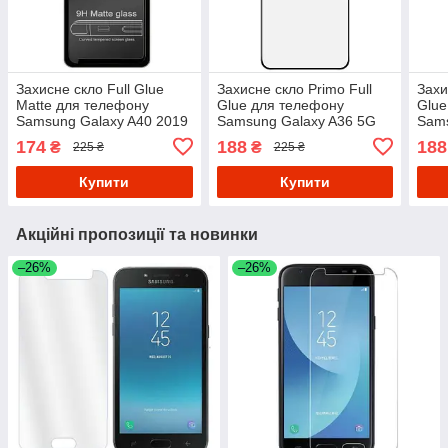
Захисне скло Full Glue
Захисне скло Primo Full
Захи
Matte для телефону
Glue для телефону
Glue
Samsung Galaxy A40 2019
Samsung Galaxy A36 5G
Sams
( SM-A405 ) - Black
(SM-A366) / A56 5G (SM-
A175
174
188
188
₴
₴
225 ₴
225 ₴
A566) - Black
Blac
Купити
Купити
Акційні пропозиції та новинки
–26%
–26%