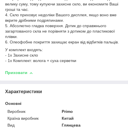
велику суму, тому купуючи захисне скло, ви економите Ваші
гроші та час.
4. Скло приховує недоліки Вашого дисплея, якщо воно вже
вкрите дрібними подряпинами.
5. Абсолютно гладка поверхня. Дотик до справжнього
загартованого скла не порівняти з дотиком до пластикової
плівки.
6. Олеофобне покриття захищає екран від відбитків пальців.
У комплект входять:
- 1х Захисне скло
- 1х Комплект: волога + суха серветки
Приховати
Характеристики
Основні
Виробник
Primo
Країна виробник
Китай
Вид
Глянцева