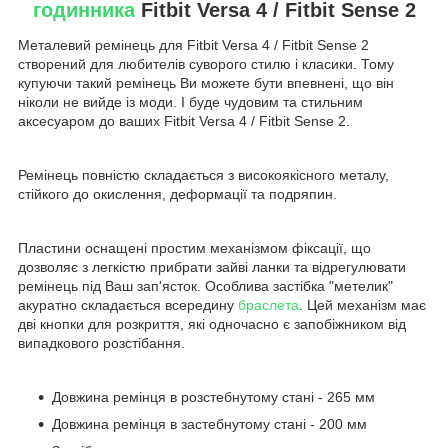
годинника
Fitbit Versa 4 / Fitbit Sense 2
Металевий ремінець для Fitbit Versa 4 / Fitbit Sense 2
створений для любителів суворого стилю і класики. Тому
купуючи такий ремінець Ви можете бути впевнені, що він
ніколи не вийде із моди. І буде чудовим та стильним
аксесуаром до ваших Fitbit Versa 4 / Fitbit Sense 2.
Ремінець повністю складається з високоякісного металу,
стійкого до окислення, деформації та подряпин.
Пластини оснащені простим механізмом фіксації, що
дозволяє з легкістю прибрати зайві ланки та відрегулювати
ремінець під Ваш зап'ясток. Особлива застібка "метелик"
акуратно складається всередину
браслета
. Цей механізм має
дві кнопки для розкриття, які одночасно є запобіжником від
випадкового розстібання.
Довжина ремінця в розстебнутому стані - 265 мм
Довжина ремінця в застебнутому стані - 200 мм