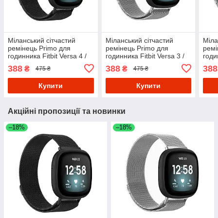
Міланський сітчастий
Міланський сітчастий
Міла
ремінець Primo для
ремінець Primo для
ремі
годинника Fitbit Versa 4 /
годинника Fitbit Versa 3 /
годи
Fitbit Sense 2 - Black
Fitbit Sense - Silver L
Fitbi
388
388
388
₴
₴
475 ₴
475 ₴
Купити
Купити
Акційні пропозиції та новинки
–18%
–18%