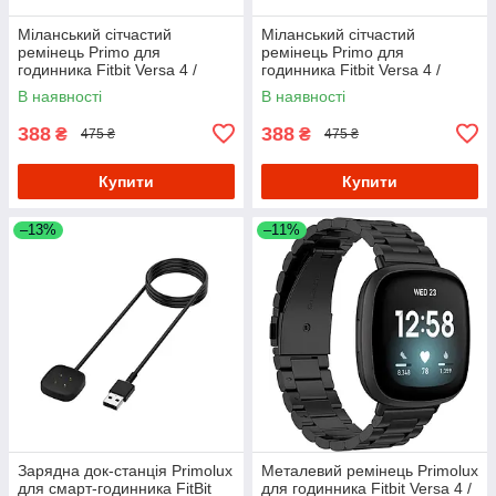
Міланський сітчастий
Міланський сітчастий
ремінець Primo для
ремінець Primo для
годинника Fitbit Versa 4 /
годинника Fitbit Versa 4 /
Fitbit Sense 2 - Black
Fitbit Sense 2 - Silver
В наявності
В наявності
388
388
₴
₴
475 ₴
475 ₴
Купити
Купити
–13%
–11%
Зарядна док-станція Primolux
Металевий ремінець Primolux
для смарт-годинника FitBit
для годинника Fitbit Versa 4 /