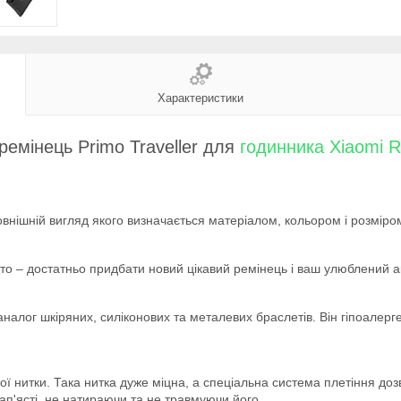
Характеристики
емінець Primo Traveller для
годинника
Xiaomi 
овнішній вигляд якого визначається матеріалом, кольором і розміро
то – достатньо придбати новий цікавий ремінець і ваш улюблений 
лог шкіряних, силіконових та металевих браслетів. Він гіпоалерген
вої нитки. Така нитка дуже міцна, а спеціальна система плетіння д
ап'ясті, не натираючи та не травмуючи його.