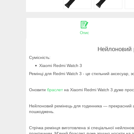
Опис
Нейлоновий р
Сумісність:
Xiaomi Redmi Watch 3
Ремінці для Redmi Watch 3 - це стильний аксесуар, з
Оновити
браслет
на Xiaomi Redmi Watch 3 дуже прос
Нейлоновий ремінець для годинника — прекрасний ана
пошкоджень.
Стрічка ремінця виготовлена зі спеціальної нейлоно
практичним. М'який браслет дуже зручно носити на з