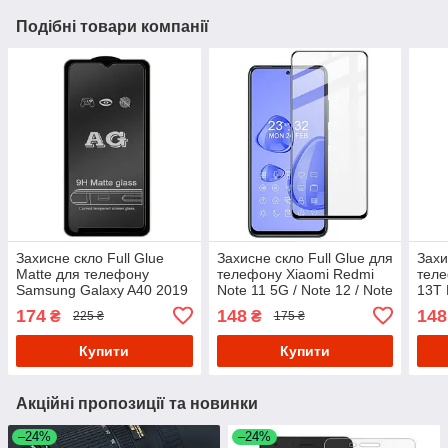
Подібні товари компанії
Захисне скло Full Glue
Захисне скло Full Glue для
Захи
Matte для телефону
телефону Xiaomi Redmi
теле
Samsung Galaxy A40 2019
Note 11 5G / Note 12 / Note
13T 
( SM-A405 ) - Black
12 Pro 4G - Black
Blac
174
148
148
₴
₴
225 ₴
175 ₴
Купити
Купити
Акційні пропозиції та новинки
–24%
–24%