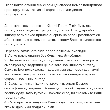
Після наклеювання між склом і дисплеєм немає повітряного
прошарку, тому тактильні характеристики дисплея не
погіршуються.
Дане скло захищає екран Xiaomi Redmi 7 від будь-яких
пошкоджень: відколів, тріщин, подряпин. При ударі або
іншому впливі скло прийме енергію на себе і розсиплеться
або трісне, тим самим не давши екрану Вашого смартфона
пошкодитися.
Переваги захисного скла перед плівками очевидні:
1. Легке наклеювання без будь-яких бульбашок.
2. Неймовірна стійкість до подряпин. Захисна плівка рятує
смартфон від подряпин ціною його зовнішнього вигляду.
Сама плівка покривається дефектами вже через два тижні
звичайного використання. Захисне скло завжди зберігає
чудовий зовнішній вигляд.
3. Захисна плівка ніколи не захистить екран Вашого
смартфона від падіння. Заміна дисплея обходиться в досить
велику суму, тому купуючи захисне скло, ви економите Ваші
гроші та час.
4. Скло приховує недоліки Вашого дисплея, якщо воно вже
вкрите дрібними подряпинами.