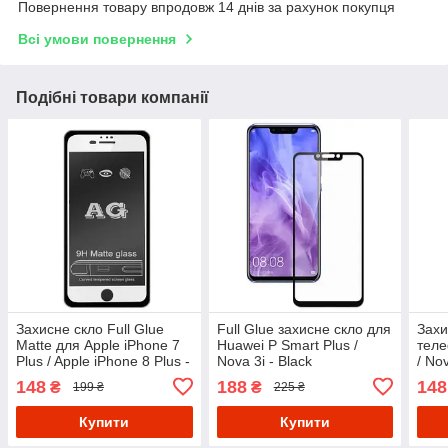
Повернення товару впродовж 14 днів за рахунок покупця
Всі умови повернення
Подібні товари компанії
Захисне скло Full Glue
Full Glue захисне скло для
Захи
Matte для Apple iPhone 7
Huawei P Smart Plus /
теле
Plus / Apple iPhone 8 Plus -
Nova 3i - Black
/ No
White
148
188
148
₴
₴
199 ₴
225 ₴
Купити
Купити