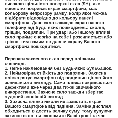
високою щільністю поверхні скла (9H), яке
повністю покриває екран смартфона, має
кольорову непрозору рамку, колір якої можна
підібрати відповідно до кольору панелі
смартфона. Дане скло захищає екран вашого
телефону від будь-яких пошкоджень: сколів,
тріщин, подряпин. При ударі або іншому впливі
скло прийме енергію на себе і розсиплеться або
трісне, тим самим не давши екрану Вашого
смартфона пошкодитися.
Переваги захисного скла перед плівками
очевидні:
1. Легке наклеювання без будь-яких бульбашок.
2. Неймовірна стійкість до подряпин. Захисна
плівка рятує смартфон від подряпин ціною його
зовнішнього вигляду. Сама плівка покривається
дефектами вже через два тижні звичайного
використання. Захисне скло завжди зберігає
чудовий зовнішній вигляд.
3. Захисна плівка ніколи не захистить екран
Вашого смартфона від падіння. Заміна дисплея
обходиться в досить велику суму, тому купуючи
захисне скло, ви економите Ваші гроші та час.