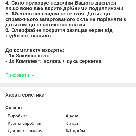
4. Скло приховує недоліки Вашого дисплея,
якщо воно вже вкрите дрібними подряпинами.
5. Абсолютно гладка поверхня. Дотик до
справжнього загартованого скла не порівняти з
дотиком до пластикової плівки.
6. Олеофобне покриття захищає екран від
відбитків пальців.
До комплекту входять:
- 1х Захисне скло
- 1х Комплект: волога + суха серветка
Приховати
Характеристики
Основні
Виробник
Xiaomi
Країна виробник
Китай
Діагональ екрану
6.3 дюйм