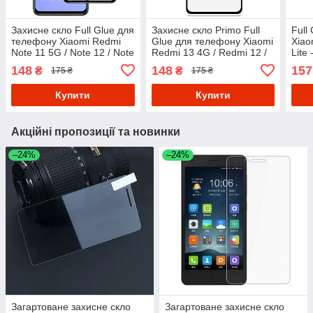
Захисне скло Full Glue для
Захисне скло Primo Full
Full
телефону Xiaomi Redmi
Glue для телефону Xiaomi
Xiao
Note 11 5G / Note 12 / Note
Redmi 13 4G / Redmi 12 /
Lite 
12 Pro 4G - Black
Poco M6 Pro 5G / Poco M6
148
148
157
₴
₴
175 ₴
175 ₴
4G - Black
Купити
Купити
Акційні пропозиції та новинки
–24%
–24%
Загартоване захисне скло
Загартоване захисне скло