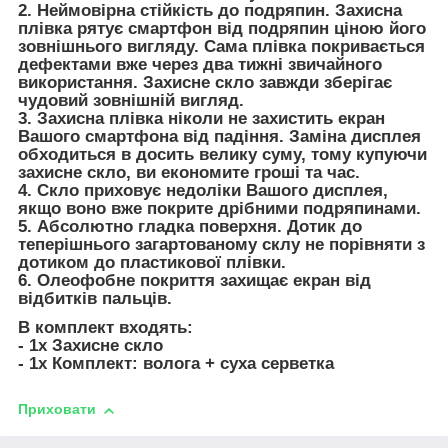
2. Неймовірна стійкість до подряпин. Захисна
плівка рятує смартфон від подряпин ціною його
зовнішнього вигляду. Сама плівка покривається
дефектами вже через два тижні звичайного
використання. Захисне скло завжди зберігає
чудовий зовнішній вигляд.
3. Захисна плівка ніколи не захистить екран
Вашого смартфона від падіння. Заміна дисплея
обходиться в досить велику суму, тому купуючи
захисне скло, ви економите гроші та час.
4. Скло приховує недоліки Вашого дисплея,
якщо воно вже покрите дрібними подряпинами.
5. Абсолютно гладка поверхня. Дотик до
теперішнього загартованому склу не порівняти з
дотиком до пластикової плівки.
6. Олеофобне покриття захищає екран від
відбитків пальців.
В комплект входять:
- 1х Захисне скло
- 1х Комплект: волога + суха серветка
Приховати