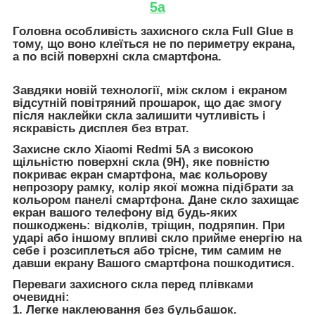
5a
Головна особливість захисного скла Full Glue в
тому, що воно клеїться не по периметру екрана,
а по всій поверхні скла смартфона.
Завдяки новій технології, між склом і екраном
відсутній повітряний прошарок, що дає змогу
після наклейки скла залишити чутливість і
яскравість дисплея без втрат.
Захисне скло Xiaomi Redmi 5A з високою
щільністю поверхні скла (9H), яке повністю
покриває екран смартфона, має кольорову
непрозору рамку, колір якої можна підібрати за
кольором панелі смартфона. Дане скло захищає
екран вашого телефону від будь-яких
пошкоджень: відколів, тріщин, подряпин. При
ударі або іншому впливі скло прийме енергію на
себе і розсиплеться або трісне, тим самим не
давши екрану Вашого смартфона пошкодитися.
Переваги захисного скла перед плівками
очевидні:
1. Легке наклеювання без бульбашок.