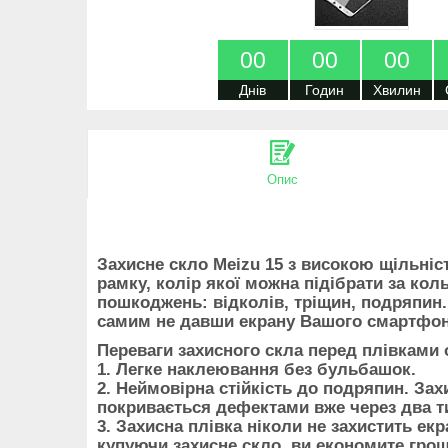
0
0
0
0
0
0
Днів
Годин
Хвилин
Опис
Захисне скло Meizu 15 з високою щільніс
рамку, колір якої можна підібрати за ко
пошкоджень: відколів, тріщин, подряпин.
самим не давши екрану Вашого смартфо
Переваги захисного скла перед плівками 
1. Легке наклеювання без бульбашок.
2. Неймовірна стійкість до подряпин. За
покривається дефектами вже через два ти
3. Захисна плівка ніколи не захистить е
купуючи захисне скло, ви економите гроші