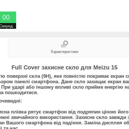
0
0
Секунд
Характеристики
Full Cover захисне скло для Meizu 15
тю поверхні скла (9H), яке повністю покриває екран
льором панелі смартфона. Дане скло захищає екран в
 При ударі або іншому впливі скло прийме енергію на
на пошкодитися.
очевидні:
хисна плівка рятує смартфон від подряпин ціною його
жні звичайного використання. Захисне скло завжди з
кран Вашого смартфона від падіння. Заміна дисплея о
 та час.