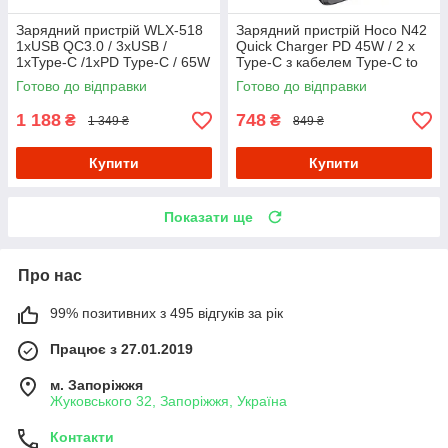
Зарядний пристрій WLX-518
Зарядний пристрій Hoco N42
1xUSB QC3.0 / 3xUSB /
Quick Charger PD 45W / 2 х
1xType-C /1xPD Type-C / 65W
Type-C з кабелем Type-C to
(Max)
Type-C - Black
Готово до відправки
Готово до відправки
1 188
748
₴
₴
1 349 ₴
849 ₴
Купити
Купити
Показати ще
Про нас
99% позитивних з 495 відгуків за рік
Працює з 27.01.2019
м. Запоріжжя
Жуковського 32, Запоріжжя, Україна
Контакти