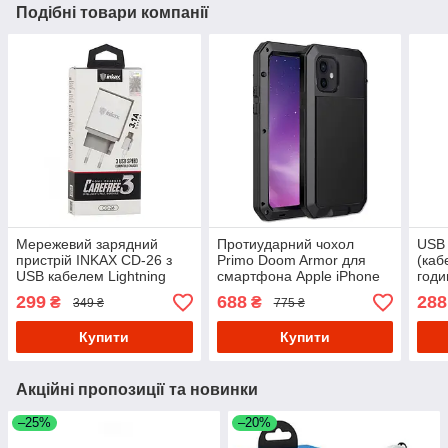
Подібні товари компанії
Мережевий зарядний
Протиударний чохол
USB 
пристрій INKAX CD-26 з
Primo Doom Armor для
(каб
USB кабелем Lightning
смартфона Apple iPhone
годи
11 - Black
Vivo
299
688
288
₴
₴
349 ₴
775 ₴
Venu
Купити
Купити
Акційні пропозиції та новинки
–25%
–20%