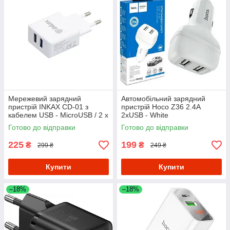
Мережевий зарядний
Автомобільний зарядний
пристрій INKAX CD-01 з
пристрій Hoco Z36 2.4A
кабелем USB - MicroUSB / 2 х
2xUSB - White
USB / 2.1A / 10W
Готово до відправки
Готово до відправки
225
199
₴
₴
299 ₴
249 ₴
Купити
Купити
–18%
–18%