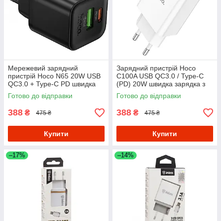
Мережевий зарядний
Зарядний пристрій Hoco
пристрій Hoco N65 20W USB
C100A USB QC3.0 / Type-C
QC3.0 + Type-C PD швидка
(PD) 20W швидка зарядка з
зарядка - Black
дисплеєм - White
Готово до відправки
Готово до відправки
388
388
₴
₴
475 ₴
475 ₴
Купити
Купити
–17%
–14%