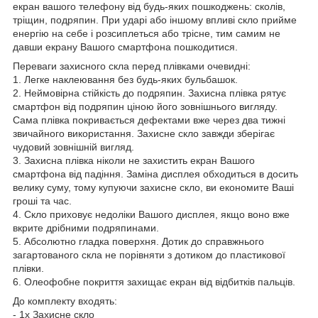
екран вашого телефону від будь-яких пошкоджень: сколів,
тріщин, подряпин. При ударі або іншому впливі скло прийме
енергію на себе і розсиплеться або трісне, тим самим не
давши екрану Вашого смартфона пошкодитися.
Переваги захисного скла перед плівками очевидні:
1. Легке наклеювання без будь-яких бульбашок.
2. Неймовірна стійкість до подряпин. Захисна плівка рятує
смартфон від подряпин ціною його зовнішнього вигляду.
Сама плівка покривається дефектами вже через два тижні
звичайного використання. Захисне скло завжди зберігає
чудовий зовнішній вигляд.
3. Захисна плівка ніколи не захистить екран Вашого
смартфона від падіння. Заміна дисплея обходиться в досить
велику суму, тому купуючи захисне скло, ви економите Ваші
гроші та час.
4. Скло приховує недоліки Вашого дисплея, якщо воно вже
вкрите дрібними подряпинами.
5. Абсолютно гладка поверхня. Дотик до справжнього
загартованого скла не порівняти з дотиком до пластикової
плівки.
6. Олеофобне покриття захищає екран від відбитків пальців.
До комплекту входять:
- 1х Захисне скло