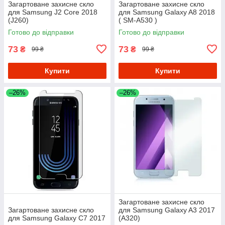
Загартоване захисне скло
Загартоване захисне скло
для Samsung J2 Core 2018
для Samsung Galaxy A8 2018
(J260)
( SM-A530 )
Готово до відправки
Готово до відправки
73
73
₴
₴
99 ₴
99 ₴
Купити
Купити
–26%
–26%
Загартоване захисне скло
Загартоване захисне скло
для Samsung Galaxy A3 2017
для Samsung Galaxy C7 2017
(A320)