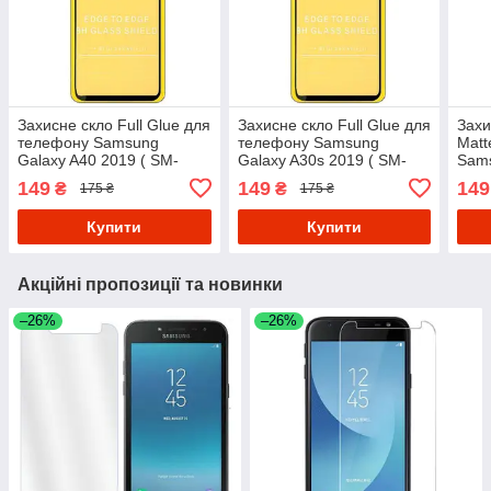
Захисне скло Full Glue для
Захисне скло Full Glue для
Захи
телефону Samsung
телефону Samsung
Matt
Galaxy A40 2019 ( SM-
Galaxy A30s 2019 ( SM-
Sams
A405 ) - Black
A307 ) - Black
2019
149
149
149
₴
₴
175 ₴
175 ₴
M105
Купити
Купити
Акційні пропозиції та новинки
–26%
–26%