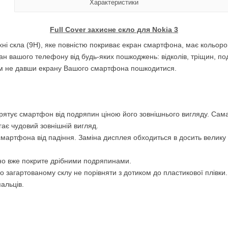
Характеристики
Full Cover захисне скло для Nokia 3
ні скла (9H), яке повністю покриває екран смартфона, має кольоров
н вашого телефону від будь-яких пошкоджень: відколів, тріщин, по
мим не давши екрану Вашого смартфона пошкодитися.
а рятує смартфон від подряпин ціною його зовнішнього вигляду. Сам
гає чудовий зовнішній вигляд.
 смартфона від падіння. Заміна дисплея обходиться в досить велику
оно вже покрите дрібними подряпинами.
 загартованому склу не порівняти з дотиком до пластикової плівки.
альців.