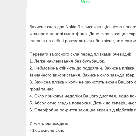
Опис
Захисне скло для Nokia 3 з високою щільністю поверх
кольором панелі смартфона. Дане скло захищає екра
енергію на себе і розсиплеться або трісне, тим са
Переваги захисного скла перед плівками очевидні:
1. Легке наклеювання без бульбашок.
2. Неймовірна стійкість до подряпин. Захисна плівк
звичайного використання. Захисне скло завжди збері
3. Захисна плівка ніколи не захистить екран Вашого
гроші та час.
4. Скло приховує недоліки Вашого дисплея, якщо в
5. Абсолютно гладка поверхня. Дотик до теперішнього
6. Олеофобне покриття захищає екран від відбитків п
У комплект входять:
- 1х Захисне скло