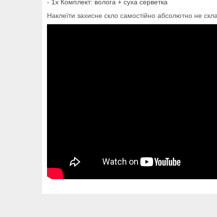
- 1х Комплект: волога + суха серветка
Наклеїти захисне скло самостійно абсолютно не скл