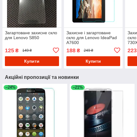
Загартоване захисне скло
Захисне і загартоване
Захи
для Lenovo S850
скло для Lenovo IdeaPad
скло
A7600
730X
125
188
223
₴
₴
149 ₴
249 ₴
Купити
Купити
Акційні пропозиції та новинки
–24%
–21%