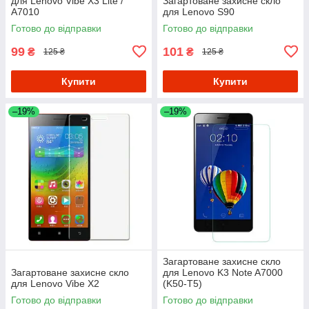
для Lenovo Vibe X3 Lite /
Загартоване захисне скло
A7010
для Lenovo S90
Готово до відправки
Готово до відправки
99
101
₴
₴
125 ₴
125 ₴
Купити
Купити
–19%
–19%
Загартоване захисне скло
Загартоване захисне скло
для Lenovo K3 Note A7000
для Lenovo Vibe X2
(K50-T5)
Готово до відправки
Готово до відправки