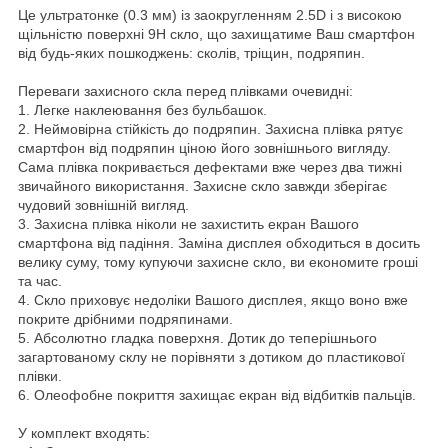
Це ультратонке (0.3 мм) із заокругленням 2.5D і з високою
щільністю поверхні 9Н скло, що захищатиме Ваш смартфон
від будь-яких пошкоджень: сколів, тріщин, подряпин.
Переваги захисного скла перед плівками очевидні:
1. Легке наклеювання без бульбашок.
2. Неймовірна стійкість до подряпин. Захисна плівка рятує
смартфон від подряпин ціною його зовнішнього вигляду.
Сама плівка покривається дефектами вже через два тижні
звичайного використання. Захисне скло завжди зберігає
чудовий зовнішній вигляд.
3. Захисна плівка ніколи не захистить екран Вашого
смартфона від падіння. Заміна дисплея обходиться в досить
велику суму, тому купуючи захисне скло, ви економите гроші
та час.
4. Скло приховує недоліки Вашого дисплея, якщо воно вже
покрите дрібними подряпинами.
5. Абсолютно гладка поверхня. Дотик до теперішнього
загартованому склу не порівняти з дотиком до пластикової
плівки.
6. Олеофобне покриття захищає екран від відбитків пальців.
У комплект входять: