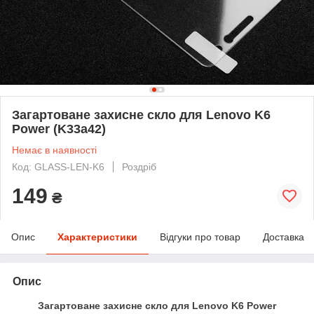
Загартоване захисне скло для Lenovo K6
Power (K33a42)
Немає в наявності
Код: GLASS-LEN-K6
Роздріб
149
₴
Опис
Характеристики
Відгуки про товар
Доставка
Опис
Загартоване захисне скло для Lenovo K6 Power