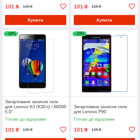
101
101
₴
₴
125 ₴
125 ₴
Купити
Купити
–19%
–19%
Загартоване захисне скло
для Lenovo K3 (K30-t) / A6000
Загартоване захисне скло
5.0"
для Lenovo P90
Готово до відправки
Готово до відправки
101
101
₴
₴
125 ₴
125 ₴