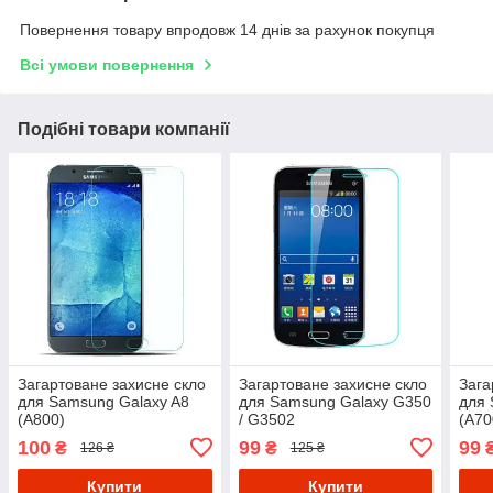
Повернення товару впродовж 14 днів за рахунок покупця
Всі умови повернення
Подібні товари компанії
Загартоване захисне скло
Загартоване захисне скло
Зага
для Samsung Galaxy A8
для Samsung Galaxy G350
для 
(A800)
/ G3502
(A70
100
99
99
₴
₴
126 ₴
125 ₴
Купити
Купити