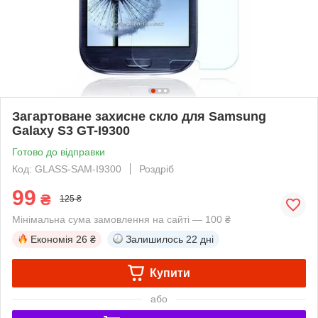
Загартоване захисне скло для Samsung
Galaxy S3 GT-I9300
Готово до відправки
Код: GLASS-SAM-I9300
Роздріб
99
₴
125 ₴
Мінімальна сума замовлення на сайті — 100 ₴
Економія
26 ₴
Залишилось
22 дні
Купити
або