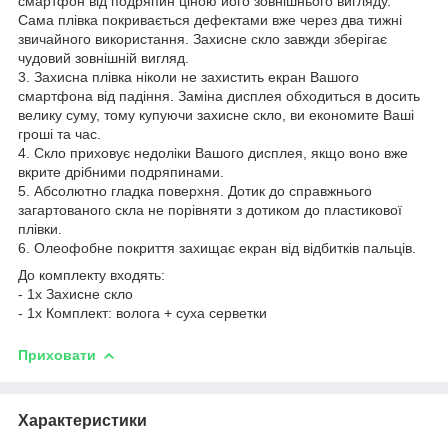
смартфон від подряпин ціною його зовнішнього вигляду.
Сама плівка покривається дефектами вже через два тижні
звичайного використання. Захисне скло завжди зберігає
чудовий зовнішній вигляд.
3. Захисна плівка ніколи не захистить екран Вашого
смартфона від падіння. Заміна дисплея обходиться в досить
велику суму, тому купуючи захисне скло, ви економите Ваші
гроші та час.
4. Скло приховує недоліки Вашого дисплея, якщо воно вже
вкрите дрібними подряпинами.
5. Абсолютно гладка поверхня. Дотик до справжнього
загартованого скла не порівняти з дотиком до пластикової
плівки.
6. Олеофобне покриття захищає екран від відбитків пальців.
До комплекту входять:
- 1х Захисне скло
- 1х Комплект: волога + суха серветки
Приховати
Характеристики