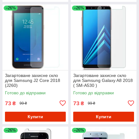
–26%
–26%
Загартоване захисне скло
Загартоване захисне скло
для Samsung J2 Core 2018
для Samsung Galaxy A8 2018
(J260)
( SM-A530 )
Готово до відправки
Готово до відправки
73
73
₴
₴
99 ₴
99 ₴
Купити
Купити
–26%
–26%