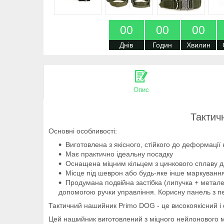
0
0
0
0
0
0
Днів
Годин
Хвилин
Опис
Тактич
Основні особливості:
Виготовлена з якісного, стійкого до деформації
Має практично ідеальну посадку
Оснащена міцним кільцем з цинкового сплаву 
Місце під шеврон або будь-яке інше маркування
Продумана подвійна застібка (липучка + металев
допомогою ручки управління. Корисну панель з пе
Тактичний нашийник Primo DOG - це високоякісний і 
Цей нашийник виготовлений з міцного нейлонового мат