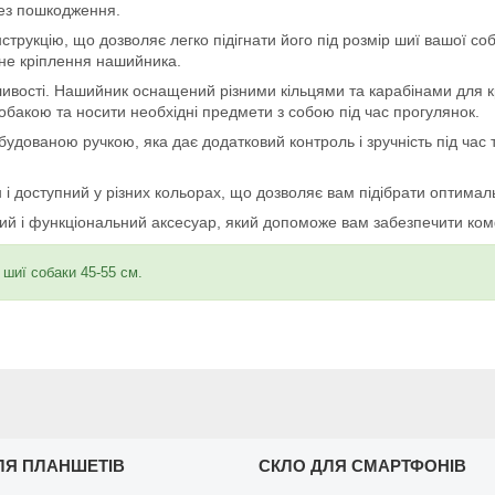
без пошкодження.
трукцію, що дозволяє легко підігнати його під розмір шиї вашої с
йне кріплення нашийника.
ивості. Нашийник оснащений різними кільцями та карабінами для кр
обакою та носити необхідні предмети з собою під час прогулянок.
ованою ручкою, яка дає додатковий контроль і зручність під час т
і доступний у різних кольорах, що дозволяє вам підібрати оптималь
ий і функціональний аксесуар, який допоможе вам забезпечити комф
шиї собаки 45-55 см.
ЛЯ ПЛАНШЕТІВ
СКЛО ДЛЯ СМАРТФОНІВ