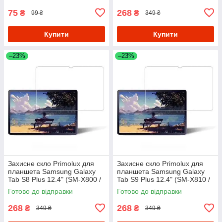
75
268
₴
₴
99 ₴
349 ₴
Купити
Купити
–23%
–23%
Захисне скло Primolux для
Захисне скло Primolux для
планшета Samsung Galaxy
планшета Samsung Galaxy
Tab S8 Plus 12.4" (SM-X800 /
Tab S9 Plus 12.4" (SM-X810 /
SM-X806)
SM-X816 / SM-X818)
Готово до відправки
Готово до відправки
268
268
₴
₴
349 ₴
349 ₴