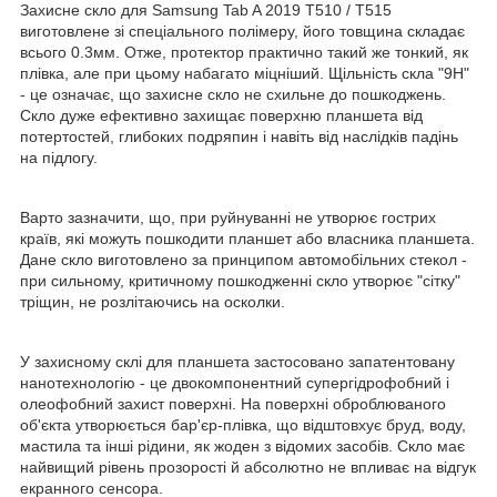
Захисне скло для Samsung Tab A 2019 T510 / T515
виготовлене зі спеціального полімеру, його товщина складає
всього 0.3мм. Отже, протектор практично такий же тонкий, як
плівка, але при цьому набагато міцніший. Щільність скла "9Н"
- це означає, що захисне скло не схильне до пошкоджень.
Скло дуже ефективно захищає поверхню планшета від
потертостей, глибоких подряпин і навіть від наслідків падінь
на підлогу.
Варто зазначити, що, при руйнуванні не утворює гострих
країв, які можуть пошкодити планшет або власника планшета.
Дане скло виготовлено за принципом автомобільних стекол -
при сильному, критичному пошкодженні скло утворює "сітку"
тріщин, не розлітаючись на осколки.
У захисному склі для планшета застосовано запатентовану
нанотехнологію - це двокомпонентний супергідрофобний і
олеофобний захист поверхні. На поверхні оброблюваного
об'єкта утворюється бар'єр-плівка, що відштовхує бруд, воду,
мастила та інші рідини, як жоден з відомих засобів. Скло має
найвищий рівень прозорості й абсолютно не впливає на відгук
екранного сенсора.