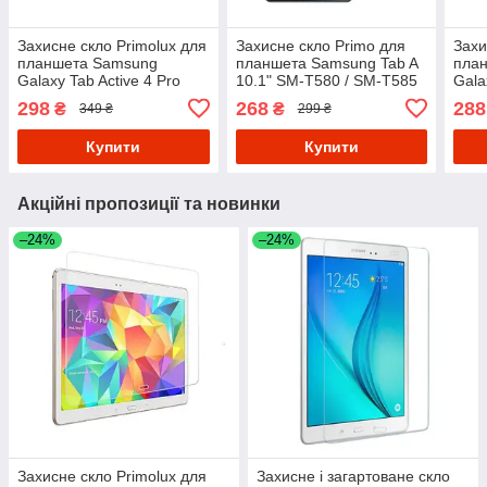
Захисне скло Primolux для
Захисне скло Primo для
Захи
планшета Samsung
планшета Samsung Tab A
пла
Galaxy Tab Active 4 Pro
10.1" SM-T580 / SM-T585
Gala
10.1" SM-T636
(SM-
298
268
288
₴
₴
349 ₴
299 ₴
Купити
Купити
Акційні пропозиції та новинки
–24%
–24%
Захисне скло Primolux для
Захисне і загартоване скло