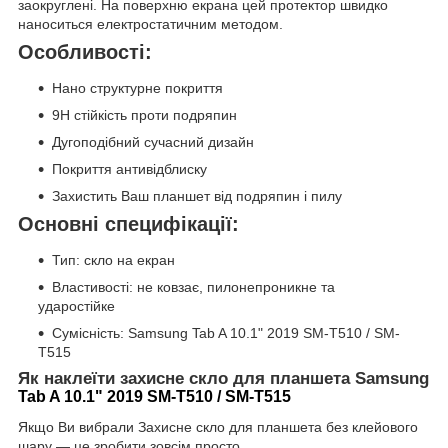
заокруглені. На поверхню екрана цей протектор швидко
наноситься електростатичним методом.
Особливості:
Нано структурне покриття
9Н стійкість проти подряпин
Дугоподібний сучасний дизайн
Покриття антивідблиску
Захистить Ваш планшет від подряпин і пилу
Основні специфікації:
Тип: скло на екран
Властивості: не ковзає, пилонепроникне та
ударостійке
Сумісність: Samsung Tab A 10.1" 2019 SM-T510 / SM-
T515
Як наклеїти захисне скло для планшета Samsung
Tab A 10.1" 2019 SM-T510 / SM-T515
Якщо Ви вибрали Захисне скло для планшета без клейового
шару ― це зробити зовсім просто.