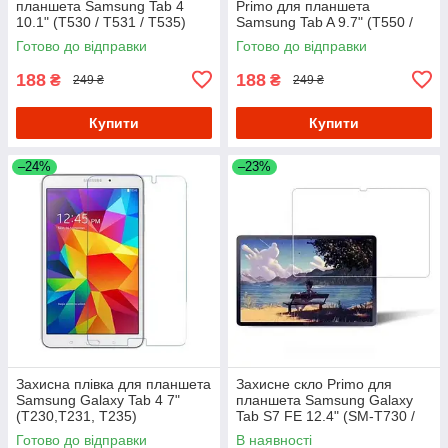
планшета Samsung Tab 4
Primo для планшета
10.1" (T530 / T531 / T535)
Samsung Tab A 9.7" (T550 /
T551 / T555 / P550)
Готово до відправки
Готово до відправки
188
188
₴
₴
249 ₴
249 ₴
Купити
Купити
–24%
–23%
Захисна плівка для планшета
Захисне скло Primo для
Samsung Galaxy Tab 4 7"
планшета Samsung Galaxy
(T230,T231, T235)
Tab S7 FE 12.4" (SM-T730 /
SM-T735 / SM-T736)
Готово до відправки
В наявності