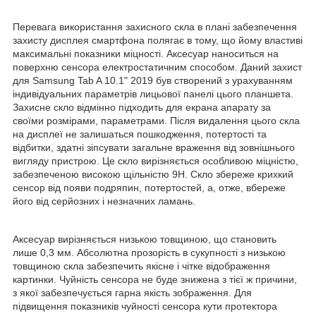
Перевага використання захисного скла в плані забезпечення
захисту дисплея смартфона полягає в тому, що йому властиві
максимальні показники міцності. Аксесуар наноситься на
поверхню сенсора електростатичним способом. Даний захист
для Samsung Tab A 10.1" 2019 був створений з урахуванням
індивідуальних параметрів лицьової панелі цього планшета.
Захисне скло відмінно підходить для екрана апарату за
своїми розмірами, параметрами. Після видалення цього скла
на дисплеї не залишаться пошкодження, потертості та
відбитки, здатні зіпсувати загальне враження від зовнішнього
вигляду пристрою. Це скло вирізняється особливою міцністю,
забезпеченою високою щільністю 9Н. Скло збереже крихкий
сенсор від появи подряпин, потертостей, а, отже, вбереже
його від серйозних і незначних ламань.
Аксесуар вирізняється низькою товщиною, що становить
лише 0,3 мм. Абсолютна прозорість в сукупності з низькою
товщиною скла забезпечить якісне і чітке відображення
картинки. Чуйність сенсора не буде знижена з тієї ж причини,
з якої забезпечується гарна якість зображення. Для
підвищення показників чуйності сенсора кути протектора