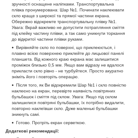
зручності оснащене наліпками. Транспортувальна
плівка пронумерована: Шар №1. Починати наклеювати
скло краще з широкої та прямої частини екрана.
Обережно відокремте транспортувальну плівку №1.
Увага: Вкрай важливо не допустити потрапляння сміття
під клейку частину плівки, а так само уникнути торкання
до відкритої частини плівки руками.
Вирівняйте скло по поверхні, що приклеюється, і
плавно всією поверхнею приклейте до лицьової панелі
планшета. Від кожного краю екрана має залишитися
проміжок близько 0,5 мм. Якщо вам відразу не вдалося
прикласти скло рівно - не турбуйтеся. Просто акуратно
зніміть його і повторіть операцію.
Після того, як Ви відокремили Шар №1 і скло повністю
наклеєно на екран, перевірте наявність повітряних
бульбашок і сміття під склом. Увага: Якщо під склом
залишилися повітряні бульбашки, їх потрібно видалити,
повторно наклеївши скло. Дуже маленькі бульбашки
зникнуть самі.
Готово. Протріть екран серветкою.
Додаткові рекомендації: