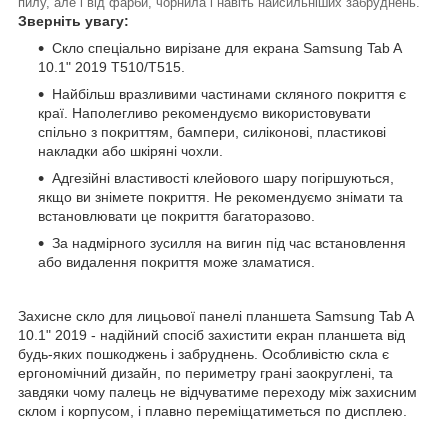
пилу, але і від фарби, чорнила і навіть найсильніших забруднень.
Зверніть увагу:
Скло спеціально вирізане для екрана Samsung Tab A
10.1" 2019 T510/T515.
Найбільш вразливими частинами скляного покриття є
краї. Наполегливо рекомендуємо використовувати
спільно з покриттям, бампери, силіконові, пластикові
накладки або шкіряні чохли.
Адгезійні властивості клейового шару погіршуються,
якщо ви знімете покриття. Не рекомендуємо знімати та
встановлювати це покриття багаторазово.
За надмірного зусилля на вигин під час встановлення
або видалення покриття може зламатися.
Захисне скло для лицьової панелі планшета Samsung Tab A
10.1" 2019 - надійний спосіб захистити екран планшета від
будь-яких пошкоджень і забруднень. Особливістю скла є
ергономічний дизайн, по периметру грані заокруглені, та
завдяки чому палець не відчуватиме переходу між захисним
склом і корпусом, і плавно переміщатиметься по дисплею.