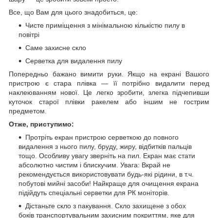
Все, що Вам для цього знадобиться, це:
Чисте приміщення з мінімальною кількістю пилу в
повітрі
Саме захисне скло
Серветка для видалення пилу
Попередньо бажано вимити руки. Якщо на екрані Вашого
пристрою є стара плівка ― її потрібно видалити перед
наклеюванням нової. Це легко зробити, злегка підчепивши
куточок старої плівки ракелем або іншим не гострим
предметом.
Отже, приступимо:
Протріть екран пристрою серветкою до повного
видалення з нього пилу, бруду, жиру, відбитків пальців
тощо. Особливу увагу зверніть на пил. Екран має стати
абсолютно чистим і блискучим. Увага: Вкрай не
рекомендується використовувати будь-які рідини, в т.ч.
побутові мийні засоби! Найкраще для очищення екрана
підійдуть спеціальні серветки для РК моніторів.
Дістаньте скло з пакування. Скло захищене з обох
боків транспортувальним захисним покриттям, яке для