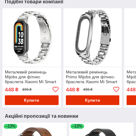
Подібні товари компанії
Металевий ремінець
Металевий ремінець
Мета
Mijobs для фітнес
Primo Mijobs для фітнес-
Mijo
браслета Xiaomi Mi Smart
браслета Xiaomi Mi Smart
брас
Band 8 - Silver
Band 5 - Silver
Band
448
448
448
₴
₴
499 ₴
499 ₴
Купити
Купити
Акційні пропозиції та новинки
–13%
–13%