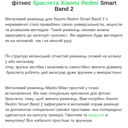
фітнес
браслета
Xiaomi Redmi
Smart
Band 2
Металевий ремінець для Xiaomi Redmi Smart Band 2 з
нержавіючої сталі приваблює своєю універсальністю, міцністю
та розкішним виглядом. Такий ремінець сміливо можна
зарахувати до категорії «унісекс». Він відмінно буде виглядати
як на чоловічій, так і на жіночій руці.
По структурі міланський сітчастий ремінець схожий на кольчуг
у або металеву
сітку, зручна застібка і можливість самостійно змінити довжину
браслета роблять цей аксесуар дуже зручним у використанні.
Металевий ремінець Mijobs Milan простий у плані
встановлення. Він має спеціальне кріплення для фітнес
браслета, тому, щоб змінити ремінець, Вам потрібно Xiaomi
Redmi Smart Band 2 зафіксувати в металевій оправі ремінця
за допомогою спеціальної гумової проставки, яка попередньо
одягається на капсулу трекера. Гвинтики та
викрутки
в
минулому! Все набагато простіше та зручніше.