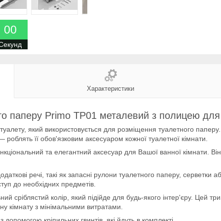
0
0
Секунд
Характеристики
го паперу Primo TP01 металевий з полицею для
а туалету, який використовується для розміщення туалетного паперу
я — роблять її обов'язковим аксесуаром кожної туалетної кімнати.
нкціональний та елегантний аксесуар для Вашої ванної кімнати. Він
даткові речі, такі як запасні рулони туалетного паперу, серветки 
ступ до необхідних предметів.
ий сріблястий колір, який підійде для будь-якого інтер'єру. Цей т
нну кімнату з мінімальними витратами.
 допомогою кріпильних гвинтів, які йдуть в комплекті.