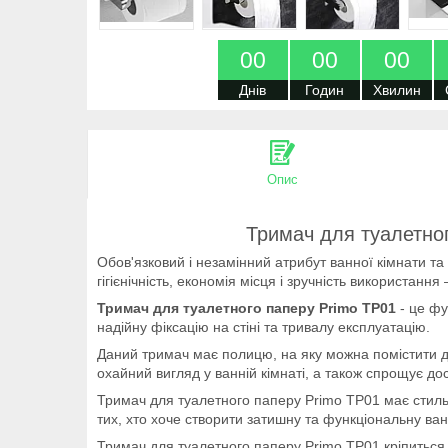
0
0
0
0
0
0
Днів
Годин
Хвилин
Опис
Тримач для туалетно
Обов'язковий і незамінний атрибут ванної кімнати т
гігієнічність, економія місця і зручність використанн
Тримач для туалетного паперу Primo TP01
- це фу
надійну фіксацію на стіні та тривалу експлуатацію.
Даний тримач має полицю, на яку можна помістити до
охайний вигляд у ванній кімнаті, а також спрощує до
Тримач для туалетного паперу Primo TP01 має стильн
тих, хто хоче створити затишну та функціональну ва
Тримач для туалетного паперу Primo TP01 кріпиться з