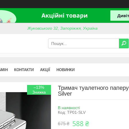
Жуковського 32, Запоріжжя, Україна
БМІН
КОНТАКТИ
АКЦІЇ
НОВИНКИ
Тримач туалетного паперу
–13%
Silver
В наявності
Код:
TP01-SLV
588 ₴
675 ₴