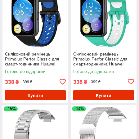
Силіконовий ремінець
Силіконовий ремінець
Primolux Perfor Classic для
Primolux Perfor Classic для
смарт-годинника Huawei
смарт-годинника Huawei
Watch Fit 2- Black&Blue
Watch Fit 2- Mint&White
Готово до відправки
Готово до відправки
338
338
₴
₴
399 ₴
399 ₴
Купити
Купити
–15%
–14%