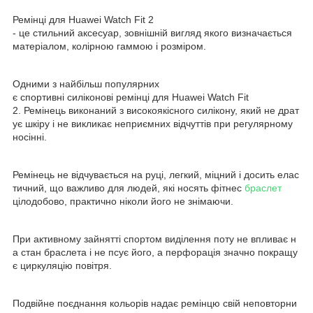
Ремінці для Huawei Watch Fit 2
- це стильний аксесуар, зовнішній вигляд якого визначається
матеріалом, колірною гаммою і розміром.
Одними з найбільш популярних
є спортивні силіконові ремінці для Huawei Watch Fit
2. Ремінець виконаний з високоякісного силікону, який не драт
ує шкіру і не викликає неприємних відчуттів при регулярному
носінні.
Ремінець не відчувається на руці, легкий, міцний і досить елас
тичний, що важливо для людей, які носять фітнес
браслет
цілодобово, практично ніколи його не знімаючи.
При активному зайнятті спортом виділення поту не впливає н
а стан браслета і не псує його, а перфорація значно покращу
є циркуляцію повітря.
Подвійне поєднання кольорів надає ремінцю свій неповторни