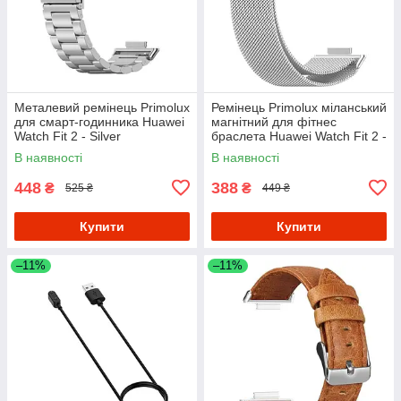
Металевий ремінець Primolux
Ремінець Primolux міланський
для смарт-годинника Huawei
магнітний для фітнес
Watch Fit 2 - Silver
браслета Huawei Watch Fit 2 -
Silver
В наявності
В наявності
448
388
₴
₴
525 ₴
449 ₴
Купити
Купити
–11%
–11%