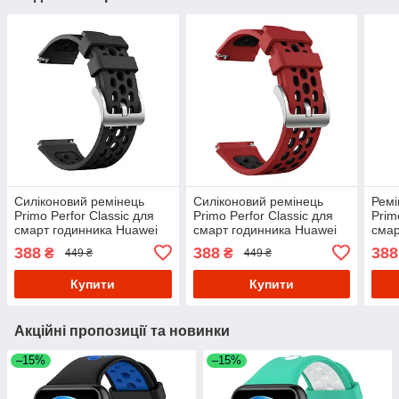
Силіконовий ремінець
Силіконовий ремінець
Ремі
Primo Perfor Classiс для
Primo Perfor Classiс для
Prim
смарт годинника Huawei
смарт годинника Huawei
смар
Watch GT 2e - Black
Watch GT 2e - Red/Black
Watch
388
388
388
₴
₴
449 ₴
449 ₴
Blac
Купити
Купити
Акційні пропозиції та новинки
–15%
–15%