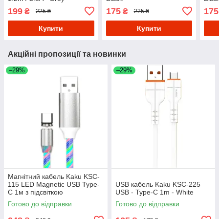
199
175
175
₴
₴
225 ₴
225 ₴
Купити
Купити
Акційні пропозиції та новинки
–29%
–29%
Магнітний кабель Kaku KSC-
115 LED Magnetic USB Type-
USB кабель Kaku KSC-225
C 1м з підсвіткою
USB - Type-C 1m - White
Готово до відправки
Готово до відправки