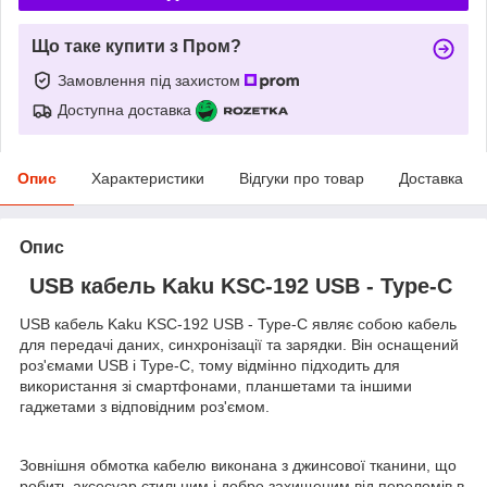
Що таке купити з Пром?
Замовлення під захистом
Доступна доставка
Опис
Характеристики
Відгуки про товар
Доставка
Опис
USB кабель Kaku KSC-192 USB - Type-C
USB кабель Kaku KSC-192 USB - Type-C являє собою кабель
для передачі даних, синхронізації та зарядки. Він оснащений
роз'ємами USB і Type-C, тому відмінно підходить для
використання зі смартфонами, планшетами та іншими
гаджетами з відповідним роз'ємом.
Зовнішня обмотка кабелю виконана з джинсової тканини, що
робить аксесуар стильним і добре захищеним від переломів в