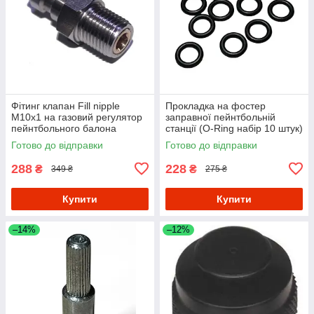
Фітинг клапан Fill nipple
Прокладка на фостер
M10x1 на газовий регулятор
заправної пейнтбольній
пейнтбольного балона
станції (O-Ring набір 10 штук)
- Black
Готово до відправки
Готово до відправки
288
228
₴
₴
349 ₴
275 ₴
Купити
Купити
–14%
–12%