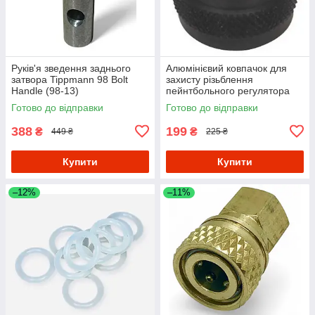
Руків'я зведення заднього
Алюмінієвий ковпачок для
затвора Tippmann 98 Bolt
захисту різьблення
Handle (98-13)
пейнтбольного регулятора
Готово до відправки
Готово до відправки
388
199
₴
₴
449 ₴
225 ₴
Купити
Купити
–12%
–11%