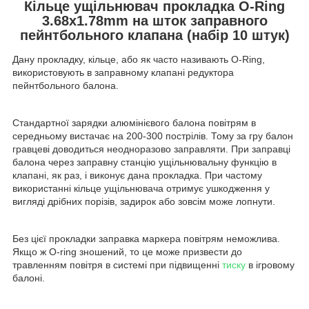
Кільце ущільнювач прокладка O-Ring
3.68x1.78mm на шток заправного
пейнтбольного клапана (набір 10 штук)
Дану прокладку, кільце, або як часто називають O-Ring,
використовують в заправному клапані редуктора
пейнтбольного балона.
Стандартної зарядки алюмінієвого балона повітрям в
середньому вистачає на 200-300 пострілів. Тому за гру балон
гравцеві доводиться неодноразово заправляти. При заправці
балона через заправну станцію ущільнювальну функцію в
клапані, як раз, і виконує дана прокладка. При частому
використанні кільце ущільнювача отримує ушкодження у
вигляді дрібних порізів, задирок або зовсім може лопнути.
Без цієї прокладки заправка маркера повітрям неможлива.
Якщо ж O-ring зношений, то це може призвести до
травленням повітря в системі при підвищенні
тиску
в ігровому
балоні.