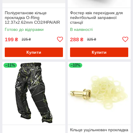
Поліуретанове кільце
Фостер квік перехідник для
прокладка O-Ring
пейнтбольній заправної
12.37x2.62mm CO2/HPA/AIR
станції
для адаптера клапана
Готово до відправки
В наявності
Din300 (набір 10 штук)
199
288
₴
₴
225 ₴
325 ₴
Купити
Купити
–11%
–10%
Кільце ущільнювач прокладка