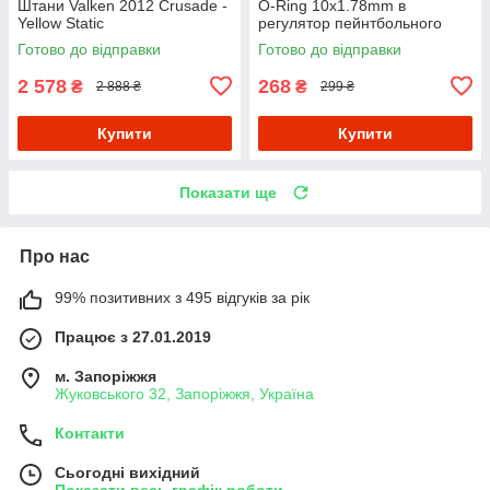
Штани Valken 2012 Crusade -
O-Ring 10x1.78mm в
Yellow Static
регулятор пейнтбольного
балона (набір 10 штук)
Готово до відправки
Готово до відправки
2 578
268
₴
₴
2 888 ₴
299 ₴
Купити
Купити
Показати ще
Про нас
99% позитивних з 495 відгуків за рік
Працює з 27.01.2019
м. Запоріжжя
Жуковського 32, Запоріжжя, Україна
Контакти
Сьогодні вихідний
Показати весь графік роботи