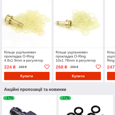
Кільце ущільнювач
Кільце ущільнювач
Кіль
прокладка O-Ring
прокладка O-Ring
ущіл
4.8x1.9mm в регулятор
10x1.78mm в регулятор
Ring
пейнтбольного балона
пейнтбольного балона
регу
224
268
247
₴
₴
249 ₴
299 ₴
(набір 10 штук)
(набір 10 штук)
бало
Ora
Купити
Купити
Акційні пропозиції та новинки
–17%
–17%