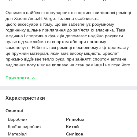
Одними з найбільш популярних є спортивні силіконові ремінці
для Xiaomi Amazfit Verge. Головна особливість
цього аксесуара в тому, що він забезпечує розумному
годиннику щільне прилягання до зап'ястя їх власника. Така
медична і спортивна функція допомагає надійно рахувати
пульс під час зайняття спортом або при поганому
самопочутті. Роблять такі ремінці в основному з фторопласту -
це пружний матеріал, який має високу міцність. Браслет
приємно відбиває тепло руки, при зайнятті спортом активне
виділення поту ніяк не впливає на стан ремінця і не псує його.
Приховати
Характеристики
Основні
Виробник
Primolux
Країна виробник
Китай
Матеріал
Силікон