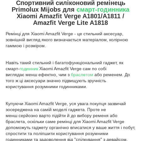
Спортивний силіконовий ремінець
Primolux Mijobs для
смарт-годинника
Xiaomi Amazfit Verge A1801/A1811 /
Amazfit Verge Lite A1818
Ремінці для Xiaomi Amazfit Verge - це стильний аксесуар,
зовнішній вигляд якого визначається матеріалом, колірною
гаммою і розміром.
Навіть такий стильний і багатофункціональний гаджет, як
смарт-
годинник
Xiaomi Amazfit Verge сам по собі
виглядає менш ефектно, чим з
браслетом
або ременем. До
того ж ці аксесуари значно підвищують зручність
користування розумними годинниками.
Купуючи Xiaomi Amazfit Verge, уся увага покупця зазвичай
зосереджена на самій моделі гаджета. Проте не
менш серйозно варто підійти й до вибору ременя або
браслета, оскільки саме ремінці для Xiaomi Amazfit Verge
допоможуть гаджету органічно вписатися у ваше життя і побут,
спростити та поліпшити користування розумними
годинниками та задоволення від "спілкування" з девайсом.