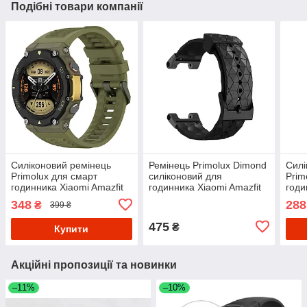
Подібні товари компанії
Силіконовий ремінець
Ремінець Primolux Dimond
Силі
Primolux для смарт
силіконовий для
Prim
годинника Xiaomi Amazfit
годинника Xiaomi Amazfit
годи
T-Rex 2 (A2169 / A2170) -
T-Rex (A1918) / T-Rex Pro
T-Re
348
288
₴
399 ₴
Dirty Green
(A2013) - Black
A201
475
₴
Купити
Акційні пропозиції та новинки
–11%
–10%