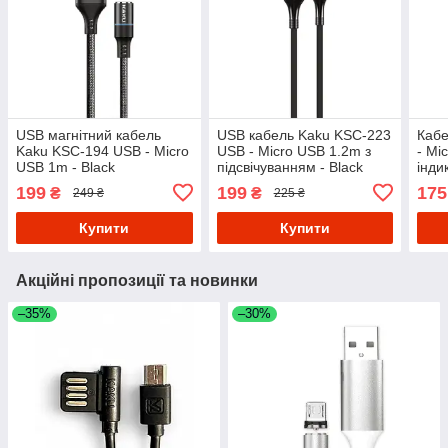
USB магнітний кабель
USB кабель Kaku KSC-223
Кабе
Kaku KSC-194 USB - Micro
USB - Micro USB 1.2m з
- Mi
USB 1m - Black
підсвічуванням - Black
інди
199
199
175
₴
₴
249 ₴
225 ₴
Купити
Купити
Акційні пропозиції та новинки
–35%
–30%