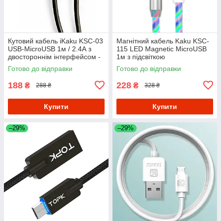
Кутовий кабель iKaku KSC-03
Магнітний кабель Kaku KSC-
USB-MicroUSB 1м / 2.4А з
115 LED Magnetic MicroUSB
двостороннім інтерфейсом -
1м з підсвіткою
Black
Готово до відправки
Готово до відправки
188
228
₴
₴
288 ₴
328 ₴
Купити
Купити
–29%
–29%