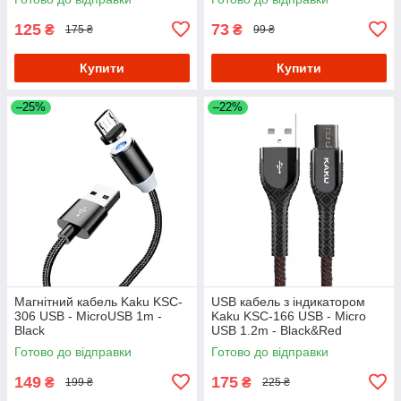
125
73
₴
₴
175 ₴
99 ₴
Купити
Купити
–25%
–22%
Магнітний кабель Kaku KSC-
USB кабель з індикатором
306 USB - MicroUSB 1m -
Kaku KSC-166 USB - Micro
Black
USB 1.2m - Black&Red
Готово до відправки
Готово до відправки
149
175
₴
₴
199 ₴
225 ₴