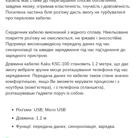
Кабель має стійке до перетирання плоске обплетення,
завдяки якому, отримав еластичність, гнучкість і довговічність.
Посилена частина біля роз'єму дасть змогу не турбуватися
про переломи кабелю.
Сердечник кабелю виконаний з мідного сплаву. Нікельоване
покриття роз'єму не окислюється, не іржавіє і зносостійке.
Підтримує високошвидкісну передачу даних під час
синхронізації та швидке заряджання під час під'єднання до
зарядного пристрою.
Довжина кабелю Kaku KSC-100 становить 1.2 метра, що дає
змогу вибрати зручне місце розташування телефона під час
заряджання. Передача даних по кабелю також стане значно
комфортнішою, якщо Ви зможете керувати процесом і з
ноутбука (комп'ютера), і з телефона (планшета),
розташувавши ґаджети поруч із собою.
Роз'єми: USB, Micro USB
Довжина: 1.2 м
Функції: передача даних, синхронізація, зарядка.