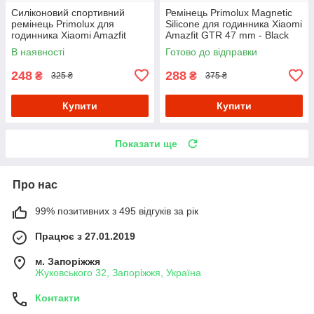
Силіконовий спортивний
Ремінець Primolux Magnetic
ремінець Primolux для
Silicone для годинника Xiaomi
годинника Xiaomi Amazfit
Amazfit GTR 47 mm - Black
GTR 47 mm / Lite 47 mm -
В наявності
Готово до відправки
Color Pattern
248
288
₴
₴
325 ₴
375 ₴
Купити
Купити
Показати ще
Про нас
99% позитивних з 495 відгуків за рік
Працює з 27.01.2019
м. Запоріжжя
Жуковського 32, Запоріжжя, Україна
Контакти