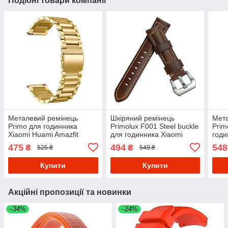
Подібні товари компанії
Металевий ремінець
Шкіряний ремінець
Мета
Primo для годинника
Primolux F001 Steel buckle
Prim
Xiaomi Huami Amazfit
для годинника Xiaomi
годи
SportWatch 2 / Amazfit
Amazfit GTR 47 mm / Lite
GTR 
475
494
548
₴
₴
525 ₴
549 ₴
Stratos - Gold
47 mm - Brown
Купити
Купити
Акційні пропозиції та новинки
–34%
–24%