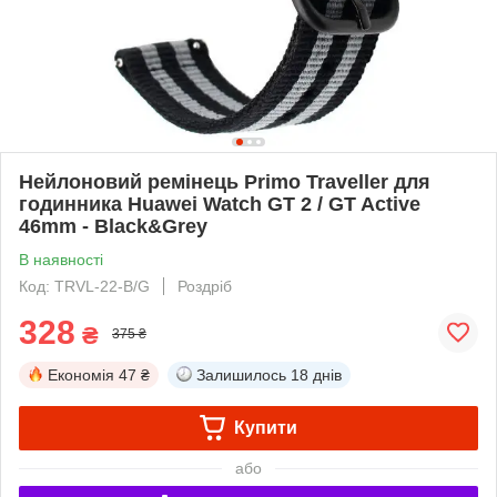
Нейлоновий ремінець Primo Traveller для
годинника Huawei Watch GT 2 / GT Active
46mm - Black&Grey
В наявності
Код: TRVL-22-B/G
Роздріб
328
₴
375 ₴
Економія
47 ₴
Залишилось
18 днів
Купити
або