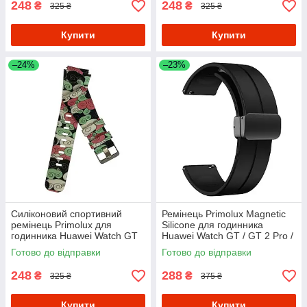
248
248
₴
₴
325 ₴
325 ₴
Купити
Купити
–24%
–23%
Силіконовий спортивний
Ремінець Primolux Magnetic
ремінець Primolux для
Silicone для годинника
годинника Huawei Watch GT
Huawei Watch GT / GT 2 Pro /
2 / GT Active 46mm - Color
GT 2 46 mm - Black
Готово до відправки
Готово до відправки
Pattern
248
288
₴
₴
325 ₴
375 ₴
Купити
Купити