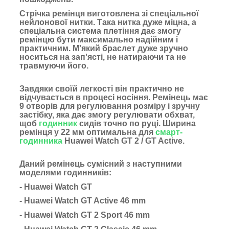
Стрічка ремінця виготовлена зі спеціальної
нейлонової нитки. Така нитка дуже міцна, а
спеціальна система плетіння дає змогу
ремінцю бути максимально надійним і
практичним. М'який браслет дуже зручно
носиться на зап'ясті, не натираючи та не
травмуючи його.
Завдяки своїй легкості він практично не
відчувається в процесі носіння. Ремінець має
9 отворів для регулювання розміру і зручну
застібку, яка дає змогу регулювати обхват,
щоб
годинник
сидів точно по руці. Ширина
ремінця у 22 мм оптимальна для
смарт-
годинника
Huawei Watch GT 2 / GT Active.
Даний ремінець сумісний з наступними
моделями годинників:
- Huawei Watch GT
- Huawei Watch GT Active 46 mm
- Huawei Watch GT 2 Sport 46 mm