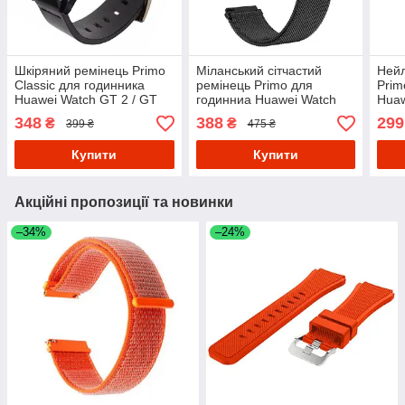
Шкіряний ремінець Primo
Міланський сітчастий
Нейл
Classic для годинника
ремінець Primo для
Prim
Huawei Watch GT 2 / GT
годинниа Huawei Watch
Huaw
Active 46mm - Black
GT 2 / GT Active 46mm -
Acti
348
388
299
₴
₴
399 ₴
475 ₴
Black
Купити
Купити
Акційні пропозиції та новинки
–34%
–24%