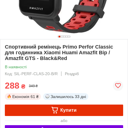
Спортивний ремінець Primo Perfor Classic
для годинника Xiaomi Huami Amazfit Bip /
Amazfit GTS - Black&Red
В наявності
Код: SIL-PERF-CLAS-20-B/R
Роздріб
288
₴
349 ₴
Економія
61 ₴
Залишилось
33 дні
Купити
або