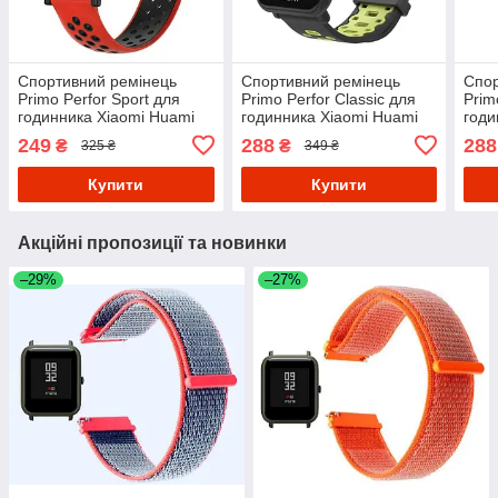
Спортивний ремінець
Спортивний ремінець
Спор
Primo Perfor Sport для
Primo Perfor Classic для
Prim
годинника Xiaomi Huami
годинника Xiaomi Huami
годи
Amazfit Bip / Amazfit GTS -
Amazfit Bip / Amazfit GTS -
Amaz
249
288
288
₴
₴
325 ₴
349 ₴
Red&Black
Black&Green
Gre
Купити
Купити
Акційні пропозиції та новинки
–29%
–27%