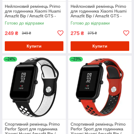
Нейлоновий ремінець Primo
Нейлоновий ремінець Primo
для годинника Xiaomi Huami
для годинника Xiaomi Huami
Amazfit Bip / Amazfit GTS -
Amazfit Bip / Amazfit GTS -
Neon Red
Orange
Готово до відправки
Готово до відправки
249
275
₴
₴
349 ₴
375 ₴
Купити
Купити
–24%
–23%
Спортивний ремінець Primo
Спортивний ремінець Primo
Perfor Sport для годинника
Perfor Sport для годинника
Xiaomi Huami Amazfit Bip /
Xiaomi Huami Amazfit Bip /