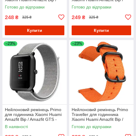
Amazfit GTS - Black&White
Amazfit GTS - Red&Black
Готово до відправки
Готово до відправки
248
249
₴
₴
325 ₴
325 ₴
Купити
Купити
–23%
–23%
Нейлоновий ремінець Primo
Нейлоновий ремінець Primo
для годинника Xiaomi Huami
Traveller для годинника
Amazfit Bip / Amazfit GTS -
Xiaomi Huami Amazfit Bip /
White
Amazfit GTS - Orange
В наявності
Готово до відправки