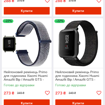
288
288
₴
₴
375 ₴
375 ₴
Купити
Купити
–22%
–22%
Нейлоновий ремінець Primo
Нейлоновий ремінець Primo
для годинника Xiaomi Huami
для годинника Xiaomi Huami
Amazfit Bip / Amazfit GTS -
Amazfit Bip / Amazfit GTS -
Navi Blue
Black
Готово до відправки
Готово до відправки
273
273
₴
₴
349 ₴
349 ₴
Купити
Купити