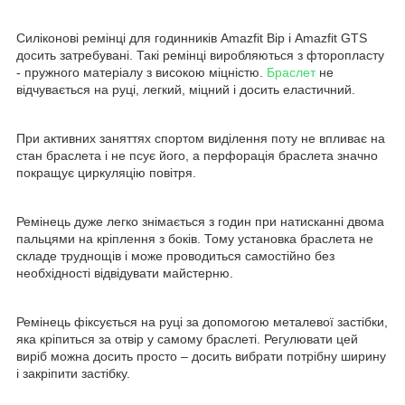
Силіконові ремінці для годинників Amazfit Bip і Amazfit GTS
досить затребувані. Такі ремінці виробляються з фторопласту
- пружного матеріалу з високою міцністю.
Браслет
не
відчувається на руці, легкий, міцний і досить еластичний.
При активних заняттях спортом виділення поту не впливає на
стан браслета і не псує його, а перфорація браслета значно
покращує циркуляцію повітря.
Ремінець дуже легко знімається з годин при натисканні двома
пальцями на кріплення з боків. Тому установка браслета не
складе труднощів і може проводиться самостійно без
необхідності відвідувати майстерню.
Ремінець фіксується на руці за допомогою металевої застібки,
яка кріпиться за отвір у самому браслеті. Регулювати цей
виріб можна досить просто – досить вибрати потрібну ширину
і закріпити застібку.